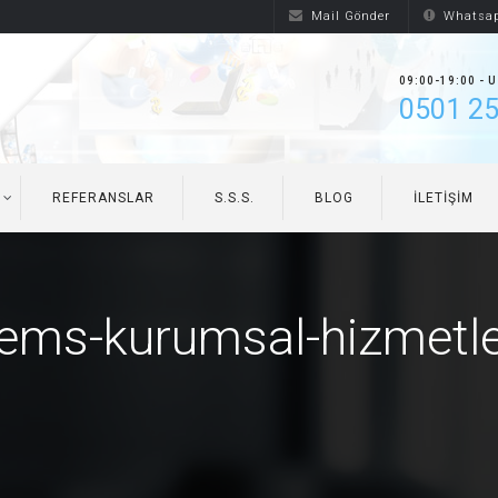
Mail Gönder
Whatsap
09:00-19:00 - 
0501 25
REFERANSLAR
S.S.S.
BLOG
İLETIŞIM
ems-kurumsal-hizmetl