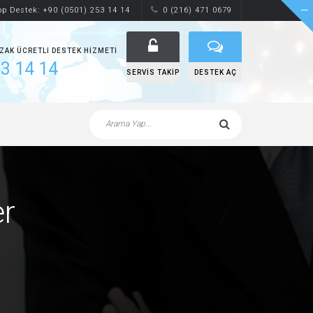
p Destek: +90 (0501) 253 14 14
0 (216) 471 0679
UZAK ÜCRETLI DESTEK HIZMETI
3 14 14
SERVIS TAKIP
DESTEK AÇ
er