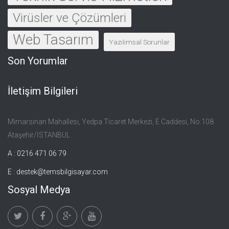
Virüsler ve Çözümleri
Web Tasarım
Yazılımsal Sorunlar
Son Yorumlar
İletişim Bilgileri
Mimarsinan Mahallesi, Yedpa Ticaret Merkezi, E Caddesi, No:108
Ataşehir/İSTANBUL
A : 0216 471 06 79
E :
destek@temsbilgisayar.com
Sosyal Medya