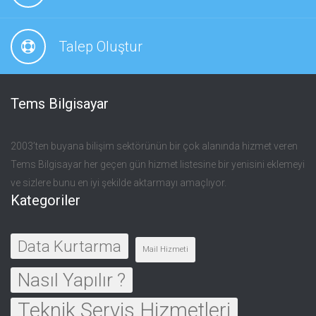
Talep Oluştur
Tems Bilgisayar
2003’ten buyana bilişim sektörünün bir çok alanında hizmet veren
Tems Bilgisayar her geçen gün hizmet listesine bir yenisini eklemeyi
ve sizlere bunu en iyi şekilde aktarmayı amaçlıyor.
Kategoriler
Data Kurtarma
Mail Hizmeti
Nasıl Yapılır ?
Teknik Servis Hizmetleri