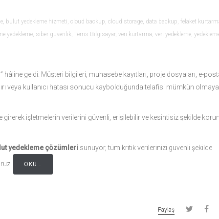
me
,
bulut yedekleme hizmeti
,
cloud backup
,
cloud storage
,
data backup
,
felaket kurtarm
ine yedekleme
,
siber güvenlik
,
Tems Bilgisayar
,
veri kurtarma
,
veri yedekleme
,
yedeklem
ri” hâline geldi. Müşteri bilgileri, muhasebe kayıtları, proje dosyaları, e-post
 saldırı veya kullanıcı hatası sonucu kaybolduğunda telafisi mümkün olmay
girerek işletmelerin verilerini güvenli, erişilebilir ve kesintisiz şekilde kor
lut yedekleme çözümleri
sunuyor, tüm kritik verilerinizi güvenli şekilde
oruz.
OKU…
Paylaş