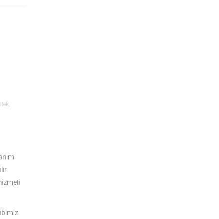
stek
,
nanım
ir.
izmeti
ibimiz