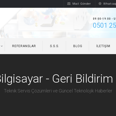
Mail Gönder
Whatsap
09:00-19:00 - 
0501 25
REFERANSLAR
S.S.S.
BLOG
İLETIŞIM
lgisayar - Geri Bildirim
Teknik Servis Çözümleri ve Güncel Teknolojik Haberler