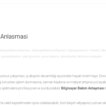
m Anlasmasi
ilgisayarbakımanlaşması
,
bilgisayarbakımsözleşmesi
,
bilgisayarservisi
,
Firewall
,
itde
r
,
periyodikbakım
,
siber güvenlik
,
sunucubakımı
,
teknikdestek
,
teknikservisataşehir
,
unsuz çalışması, iş akışının devamlılığı açısından hayati önem taşır. Do
 ağ sorunları işlerin durmasına, zaman kaybına ve maliyet artışına yol açabil
 işletmelere profesyonel ve sürdürülebilir
Bilgisayar Bakım Anlaşması
h
la vakit kaybetmeden işine odaklanabilir; tüm bilişim altyapınız uzman ek