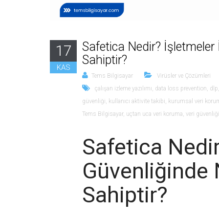
Safetica Nedir? İşletmele
17
Sahiptir?
KAS
Tems Bilgisayar
Virüsler ve Çözümleri
çalışan izleme yazılımı
,
data loss prevention
,
dlp
güvenliği
,
kullanıcı aktivite takibi
,
kurumsal veri koru
Tems Bilgisayar
,
uçtan uca veri koruma
,
veri güvenliğ
Safetica Nedir
Güvenliğinde
Sahiptir?