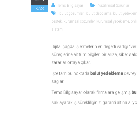
Tems Bilgisayar
Yazılımsal Sorunlar
KAS
bulut çözümleri
,
bulut depolama
,
bulut yedekle
destek
,
kurumsal çözümler
,
kurumsal yedekleme
,
onl
sistemi
Dijital çağda işletmelerin en değerli varlığı “ve
süreçlerine ait tüm bilgiler; bir arıza, siber
zararlar ortaya çıkar.
İşte tam bu noktada
bulut yedekleme
devreye 
sağlar.
Tems Bilgisayar olarak firmalara gelişmiş
bu
saklayarak iş sürekliliğinizi garanti altına alıy