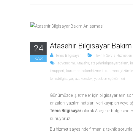
Atasehir Bilgisayar Bakı
24
Tems Bilgisayar
Teknik Servis Hizmetleri
KAS
ağyönetimi
,
Ataşehir
,
ataşehirbilgisayarbakım
,
b
itsupport
,
kurumsalbakımhizmeti
,
kurumsalçözümle
temsbilgisayar
,
uzakdestek
,
yedeklemeçözümleri
Günümüzde işletmeler için bilgisayarların sor
arızaları, yazılım hataları, veri kayıpları veya
Tems Bilgisayar
olarak Ataşehir bölgesindeki
sunuyoruz.
Bu hizmet sayesinde firmanız, teknik sorunlar