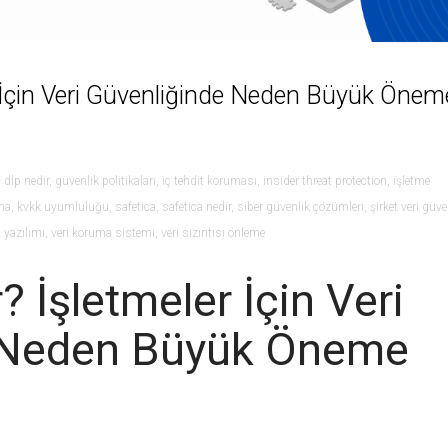
r İçin Veri Güvenliğinde Neden Büyük Önem
,
dlp nedir
,
güvenlik politikaları
,
iç tehdit koruması
,
insider threat protection
,
işletme
ma
,
kvkk uyumluluğu
,
safetica
,
safetica nedir
,
siber güvenlik çözümleri
,
şirket veri güve
i yazılımı
,
veri koruma sistemi
,
veri sızıntısı önleme
? İşletmeler İçin Veri
 Neden Büyük Öneme