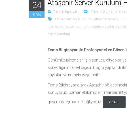
Ataşehir Server Kurulum 
24
Tems Bilgisayar
Teknik Servis Hizmetleri
KAS
active directory kurulumu
,
atasehir server kurul
hizmeti
,
sql server kurulumu
,
sunucu bakım hizmeti
server kurulum
Tems Bilgisayar ile Profesyonel ve Güven
Günümüz işletmeleri için sunucu altyapısı; ver
sürekliliğinin temel taşıdır. Doğru yapılandırıl
kayıpları ve iş kaybı yaşatabilir.
Tems Bilgisayar olarak Ataşehir bölgesindeki
sunuyoruz. Uzman ekibimizle firmanızın ihtiyaç
güvenli çalışmasını sağlıyoruz.
OKU…