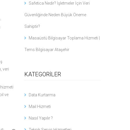
Safetica Nedir? İşletmeler İçin Veri
Güvenliğinde Neden Büyük Öneme
m
Sahiptir?
s
Masaüstü Bilgisayar Toplama Hizmeti |
Tems Bilgisayar Ataşehir
iş
, veri
KATEGORİLER
hizmeti
il ve
Data Kurtarma
Mail Hizmeti
Nasıl Yapılır ?
Teknik Servis Hizmetleri