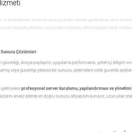
Hizmeti
um
,
it destek atasehir
,
kurumsal server çözümleri
,
network yapılandırma
,
server kurulu
,
sunucu kurulumu atasehir
,
sunucu odası kurulumu
,
tems bilgisayar server
,
window
li Sunucu Çözümleri
i güvenliği, dosya paylaşımı, uygulama performansı, şirket içi iletişim ve 
mamış veya güvenliği yetersiz bir sunucu, işletmelere ciddi güvenlik açıkları
 işletmelere
profesyonel server kurulumu, yapılandırması ve yönetimi
larını analiz ederek en doğru sunucu altyapısını kuruyor, uzun yıllar stab