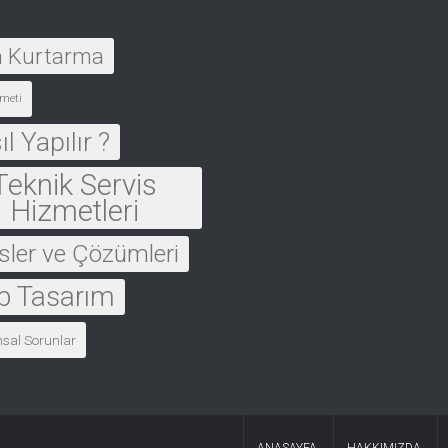
a Kurtarma
meti
l Yapılır ?
Teknik Servis
Hizmetleri
sler ve Çözümleri
 Tasarım
msal Sorunlar