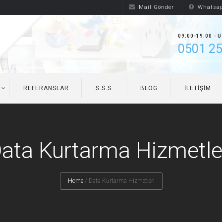
Mail Gönder
Whatsap
09:00-19:00 - 
0501 25
REFERANSLAR
S.S.S.
BLOG
İLETIŞIM
ata Kurtarma Hizmetle
Home
/
Data Kurtarma Hizmetleri