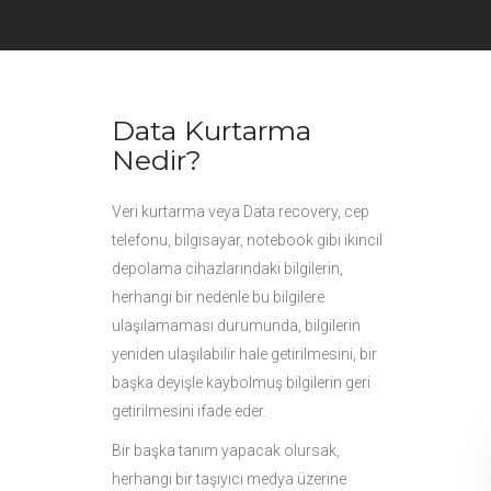
Data Kurtarma
Nedir?
Veri kurtarma veya Data recovery, cep
telefonu, bilgisayar, notebook gibi ikincil
depolama cihazlarındaki bilgilerin,
herhangi bir nedenle bu bilgilere
ulaşılamaması durumunda, bilgilerin
yeniden ulaşılabilir hale getirilmesini, bir
başka deyişle kaybolmuş bilgilerin geri
getirilmesini ifade eder.
Bir başka tanım yapacak olursak,
herhangi bir taşıyıcı medya üzerine