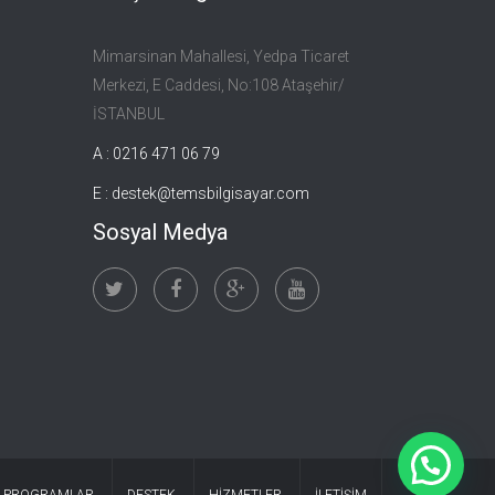
Mimarsinan Mahallesi, Yedpa Ticaret
Merkezi, E Caddesi, No:108 Ataşehir/
İSTANBUL
A : 0216 471 06 79
E :
destek@temsbilgisayar.com
Sosyal Medya