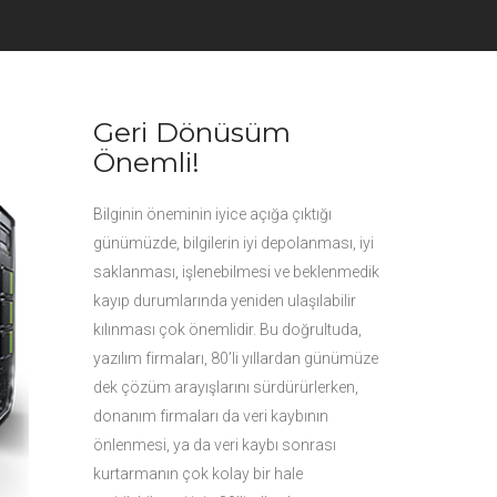
Geri Dönüsüm
Önemli!
Bilginin öneminin iyice açığa çıktığı
günümüzde, bilgilerin iyi depolanması, iyi
saklanması, işlenebilmesi ve beklenmedik
kayıp durumlarında yeniden ulaşılabilir
kılınması çok önemlidir. Bu doğrultuda,
yazılım firmaları, 80’li yıllardan günümüze
dek çözüm arayışlarını sürdürürlerken,
donanım firmaları da veri kaybının
önlenmesi, ya da veri kaybı sonrası
kurtarmanın çok kolay bir hale