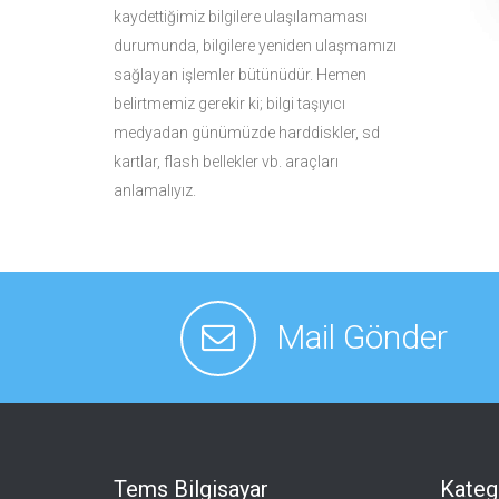
kaydettiğimiz bilgilere ulaşılamaması
durumunda, bilgilere yeniden ulaşmamızı
sağlayan işlemler bütünüdür. Hemen
belirtmemiz gerekir ki; bilgi taşıyıcı
medyadan günümüzde harddiskler, sd
kartlar, flash bellekler vb. araçları
anlamalıyız.
Mail Gönder
Tems Bilgisayar
Kateg