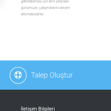
getirilebilmesi için 80’li yıllardan
günümüze, çalışmalarını devam
ettirmektedirler.
Talep Oluştur
İletişim Bilgileri