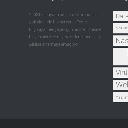
2003’ten buyana bilişim sektörünün bir
Dat
çok alanında hizmet veren Tems
Mail Hiz
Bilgisayar her geçen gün hizmet listesine
bir yenisini eklemeyi ve sizlere bunu en iyi
Nası
şekilde aktarmayı amaçlıyor.
Virü
Web
Yazılı