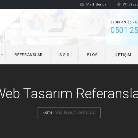
Mail Gönder
Whatsap
09:00-19:00 - 
0501 25
REFERANSLAR
S.S.S.
BLOG
İLETIŞIM
Web Tasarım Referansla
Home
/
Web Tasarım Referanslar