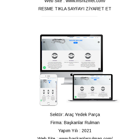
Web Site : www.mshizmet.com/
RESME TIKLA SAYFAYI ZİYARET ET
Sektör: Araç Yedek Parça
Firma: Başkanlar Rulman
Yapım Yılı : 2021
Web Site : www.baskanlarrulman.com/