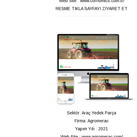
Web Site : www.cornomics.com.tr/
RESME TIKLA SAYFAYI ZİYARET ET
Sektör: Araç Yedek Parça
Firma: Agromerac
Yapım Yılı : 2021
Web Site : www.agromerac.com/