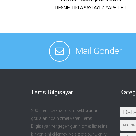
RESME TIKLA SAYFAYI ZİYARET ET
Mail Gönder
Tems Bilgisayar
Kateg
2003’ten buyana bilişim sektörünün bir
Dat
çok alanında hizmet veren Tems
Mail Hiz
Bilgisayar her geçen gün hizmet listesine
bir yenisini eklemeyi ve sizlere bunu en iyi