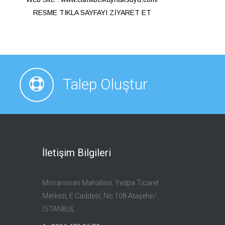
RESME TIKLA SAYFAYI ZİYARET ET
Talep Oluştur
İletişim Bilgileri
Mimarsinan Mahallesi, Yedpa Ticaret
Merkezi, E Caddesi, No:108 Ataşehir/
İSTANBUL