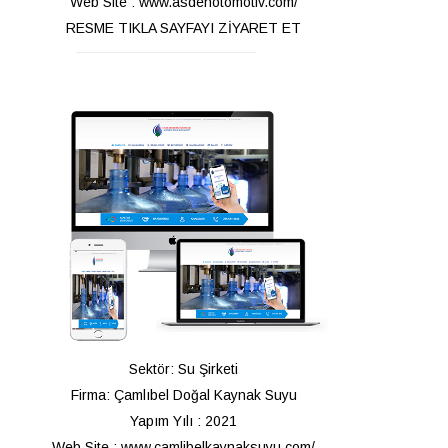
Web Site : www.asdenotomotiv.com/
RESME TIKLA SAYFAYI ZİYARET ET
Sektör: Su Şirketi
Firma: Çamlıbel Doğal Kaynak Suyu
Yapım Yılı : 2021
Web Site : www.camlibelkaynaksuyu.com/