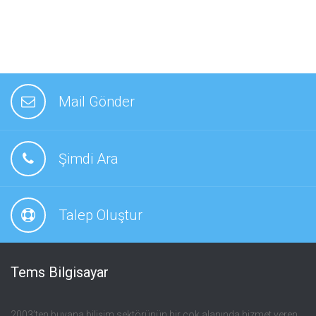
Mail Gönder
Şimdi Ara
Talep Oluştur
Tems Bilgisayar
2003’ten buyana bilişim sektörünün bir çok alanında hizmet veren