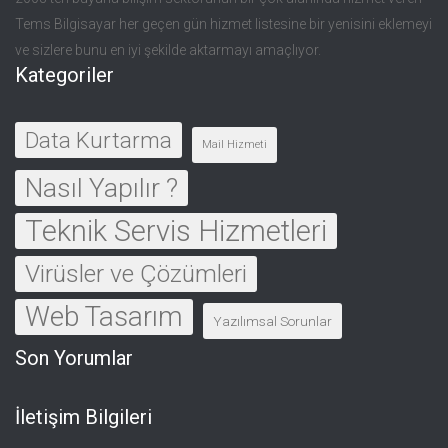
Tems Bilgisayar her geçen gün hizmet listesine bir yenisini eklemeyi
ve sizlere bunu en iyi şekilde aktarmayı amaçlıyor.
Kategoriler
Data Kurtarma
Mail Hizmeti
Nasıl Yapılır ?
Teknik Servis Hizmetleri
Virüsler ve Çözümleri
Web Tasarım
Yazılımsal Sorunlar
Son Yorumlar
İletişim Bilgileri