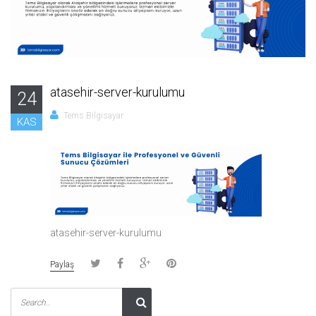
atasehir-server-kurulumu
24
Tems Bilgisayar
KAS
atasehir-server-kurulumu
Paylaş