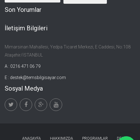
Son Yorumlar
İletişim Bilgileri
Mimarsinan Mahallesi, Yedpa Ticaret Merkezi, E Caddesi, No:108
Ataşehir/İSTANBUL
A : 0216 471 06 79
E :
destek@temsbilgisayar.com
Sosyal Medya
ANASAYFA
HAKKIMIZDA
PROGRAMLAR
DESTEK