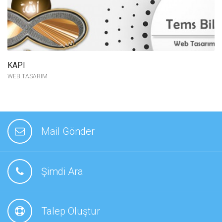
KAPI
daha fazla
incele
WEB TASARIM
Mail Gönder
Şimdi Ara
Talep Oluştur