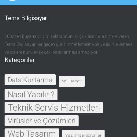
Tems Bilgisayar
2003’ten buyana bilişim sektörünün bir çok alanında hizmet veren
Tems Bilgisayar her geçen gün hizmet listesine bir yenisini eklemeyi
ve sizlere bunu en iyi şekilde aktarmayı amaçlıyor.
Kategoriler
Data Kurtarma
Mail Hizmeti
Nasıl Yapılır ?
Teknik Servis Hizmetleri
Virüsler ve Çözümleri
Web Tasarım
Yazılımsal Sorunlar