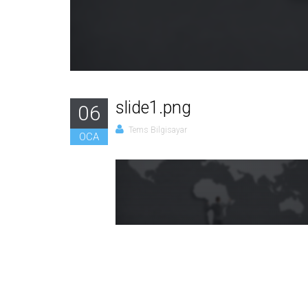
slide1.png
06
Tems Bilgisayar
OCA