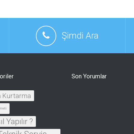
Şimdi Ara
oriler
Son Yorumlar
a Kurtarma
meti
l Yapılır ?