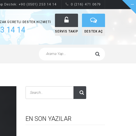
p Destek: +90 (0501) 253 14 14
0 (216) 471 0679
UZAK ÜCRETLI DESTEK HIZMETI
3 14 14
SERVIS TAKIP
DESTEK AÇ
EN SON YAZILAR