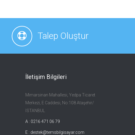
Talep Oluştur
İletişim Bilgileri
Mimarsinan Mahallesi, Yedpa Ticaret
Merkezi, E Caddesi, No:108 Ataşehir/
İSTANBUL
A : 0216 471 06 79
E :
destek@temsbilgisayar.com