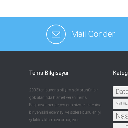
Mail Gönder
Tems Bilgisayar
Kateg
2003’ten buyana bilişim sektörünün bir
Dat
çok alanında hizmet veren Tems
Mail Hiz
Bilgisayar her geçen gün hizmet listesine
bir yenisini eklemeyi ve sizlere bunu en iyi
Nası
şekilde aktarmayı amaçlıyor.