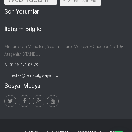
Yazılımsal Sorunlar
Son Yorumlar
İletişim Bilgileri
Mimarsinan Mahallesi, Yedpa Ticaret Merkezi, E Caddesi, No:108
Ataşehir/İSTANBUL
A : 0216 471 06 79
E :
destek@temsbilgisayar.com
Sosyal Medya