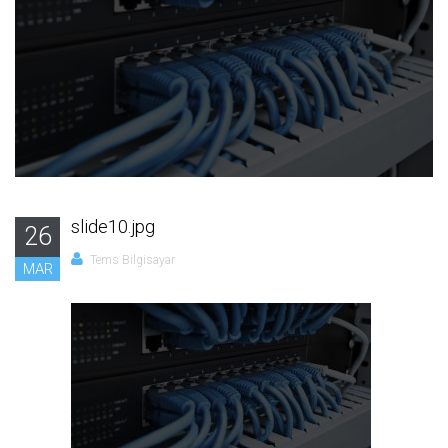
slide10.jpg
26
Tems Bilgisayar
MAR