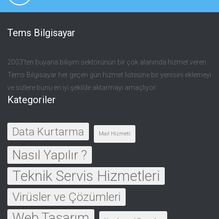
Tems Bilgisayar
2003’ten buyana bilişim sektörünün bir çok alanında hizmet veren
Tems Bilgisayar her geçen gün hizmet listesine bir yenisini eklemeyi
ve sizlere bunu en iyi şekilde aktarmayı amaçlıyor.
Kategoriler
Data Kurtarma
Mail Hizmeti
Nasıl Yapılır ?
Teknik Servis Hizmetleri
Virüsler ve Çözümleri
Web Tasarım