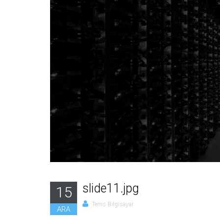
slide11.jpg
15
Tems Bilgisayar
ARA