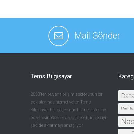
Mail Gönder
Tems Bilgisayar
Kateg
2003’ten buyana bilişim sektörünün bir
Dat
çok alanında hizmet veren Tems
Mail Hiz
Bilgisayar her geçen gün hizmet listesine
bir yenisini eklemeyi ve sizlere bunu en iyi
Nası
şekilde aktarmayı amaçlıyor.