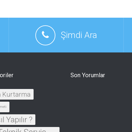
Şimdi Ara
oriler
Son Yorumlar
a Kurtarma
meti
l Yapılır ?