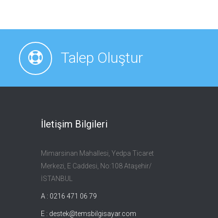
Talep Oluştur
İletişim Bilgileri
Mimarsinan Mahallesi, Yedpa Ticaret
Merkezi, E Caddesi, No:108 Ataşehir/
İSTANBUL
A : 0216 471 06 79
E :
destek@temsbilgisayar.com