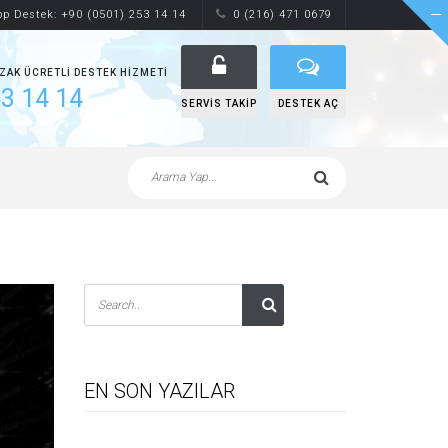
p Destek: +90 (0501) 253 14 14
0 (216) 471 0679
UZAK ÜCRETLI DESTEK HIZMETI
3 14 14
SERVIS TAKIP
DESTEK AÇ
EN SON YAZILAR