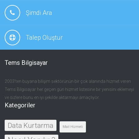
Şimdi Ara
Talep Oluştur
Tems Bilgisayar
2003’ten buyana bilişim sektörünün bir çok alanında hizmet veren
Tems Bilgisayar her geçen gün hizmet listesine bir yenisini eklemeyi
ve sizlere bunu en iyi şekilde aktarmayı amaçlıyor.
Kategoriler
Data Kurtarma
Mail Hizmeti