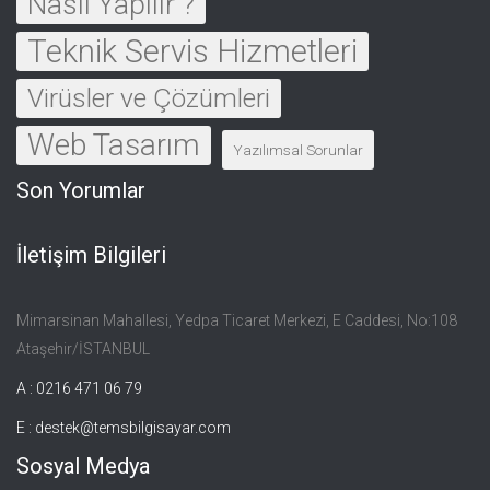
Nasıl Yapılır ?
Teknik Servis Hizmetleri
Virüsler ve Çözümleri
Web Tasarım
Yazılımsal Sorunlar
Son Yorumlar
İletişim Bilgileri
Mimarsinan Mahallesi, Yedpa Ticaret Merkezi, E Caddesi, No:108
Ataşehir/İSTANBUL
A : 0216 471 06 79
E :
destek@temsbilgisayar.com
Sosyal Medya