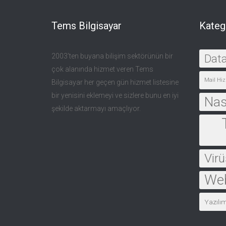
Tems Bilgisayar
Kateg
2003’ten buyana bilişim sektörünün bir
Dat
çok alanında hizmet veren Tems
Mail Hiz
Bilgisayar her geçen gün hizmet listesine
bir yenisini eklemeyi ve sizlere bunu en iyi
Nası
şekilde aktarmayı amaçlıyor.
Virü
Web
Yazılı