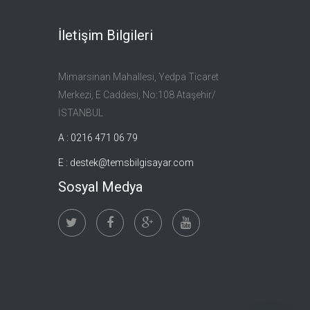
İletişim Bilgileri
Mimarsinan Mahallesi, Yedpa Ticaret
Merkezi, E Caddesi, No:108 Ataşehir/
İSTANBUL
A : 0216 471 06 79
E :
destek@temsbilgisayar.com
Sosyal Medya