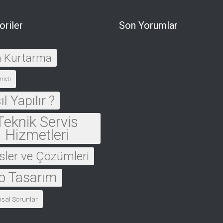
oriler
Son Yorumlar
a Kurtarma
meti
l Yapılır ?
Teknik Servis
Hizmetleri
sler ve Çözümleri
 Tasarım
msal Sorunlar