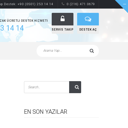
p Destek: +90 (0501) 253 14 14
0 (216) 471 0679
UZAK ÜCRETLI DESTEK HIZMETI
3 14 14
SERVIS TAKIP
DESTEK AÇ
EN SON YAZILAR