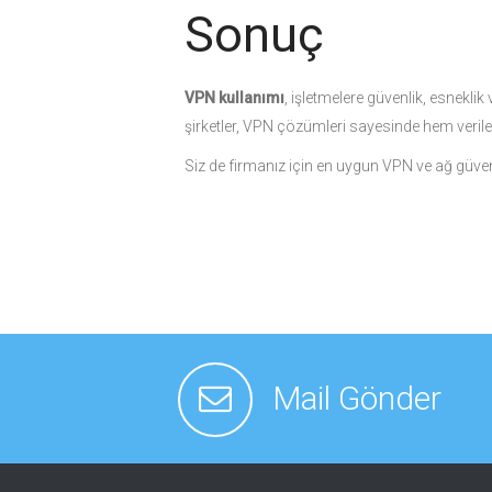
Sonuç
VPN kullanımı
, işletmelere güvenlik, esneklik
şirketler, VPN çözümleri sayesinde hem veriler
Siz de firmanız için en uygun VPN ve ağ güvenl
Mail Gönder