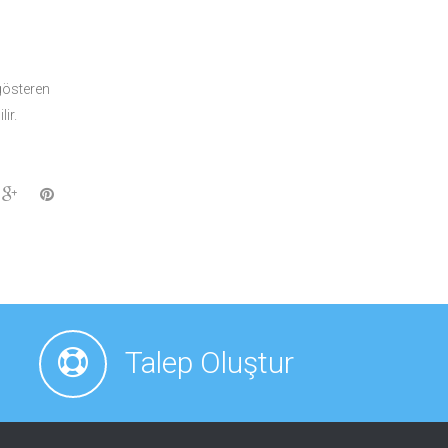
 gösteren
ir.
Talep Oluştur