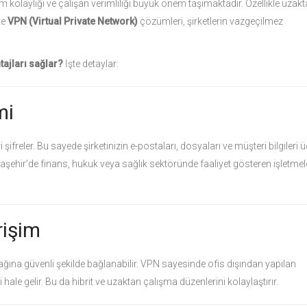
im kolaylığı ve çalışan verimliliği büyük önem taşımaktadır. Özellikle uzak
te
VPN (Virtual Private Network)
çözümleri, şirketlerin vazgeçilmez
ajları sağlar?
İşte detaylar:
mi
 şifreler. Bu sayede şirketinizin e-postaları, dosyaları ve müşteri bilgileri
taşehir’de finans, hukuk veya sağlık sektöründe faaliyet gösteren işletmele
rişim
 ağına güvenli şekilde bağlanabilir. VPN sayesinde ofis dışından yapılan
i hale gelir. Bu da hibrit ve uzaktan çalışma düzenlerini kolaylaştırır.