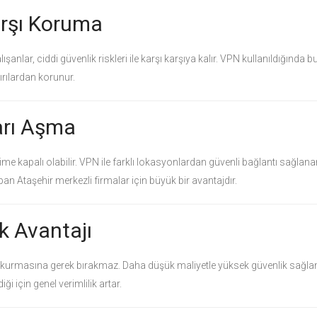
arşı Koruma
anlar, ciddi güvenlik riskleri ile karşı karşıya kalır. VPN kullanıldığında bu
ırılardan korunur.
ları Aşma
işime kapalı olabilir. VPN ile farklı lokasyonlardan güvenli bağlantı sağlan
yapan Ataşehir merkezli firmalar için büyük bir avantajdır.
ik Avantajı
nı kurmasına gerek bırakmaz. Daha düşük maliyetle yüksek güvenlik sağlan
ği için genel verimlilik artar.