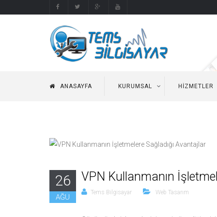
ANASAYFA
KURUMSAL
HIZMETLER
VPN Kullanmanın İşletmele
26
Tems Bilgisayar
Web Tasarım
AĞU