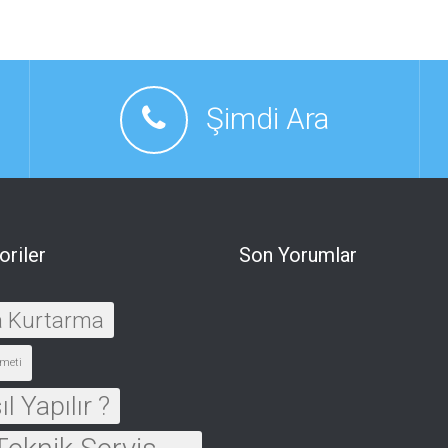
Şimdi Ara
oriler
Son Yorumlar
a Kurtarma
meti
l Yapılır ?