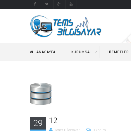
ANASAYFA
KURUMSAL
HIZMETLER
12
29
Tems Bilgisayar
0 Yorum