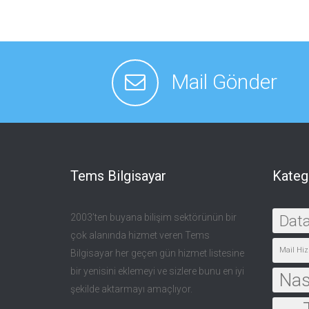
Mail Gönder
Tems Bilgisayar
Kateg
2003’ten buyana bilişim sektörünün bir
Dat
çok alanında hizmet veren Tems
Mail Hiz
Bilgisayar her geçen gün hizmet listesine
bir yenisini eklemeyi ve sizlere bunu en iyi
Nası
şekilde aktarmayı amaçlıyor.