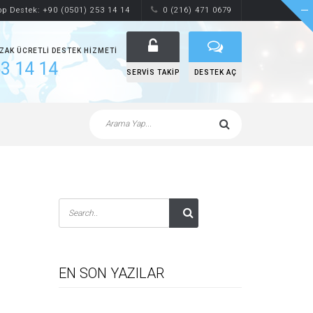
p Destek: +90 (0501) 253 14 14
0 (216) 471 0679
UZAK ÜCRETLI DESTEK HIZMETI
3 14 14
SERVIS TAKIP
DESTEK AÇ
EN SON YAZILAR