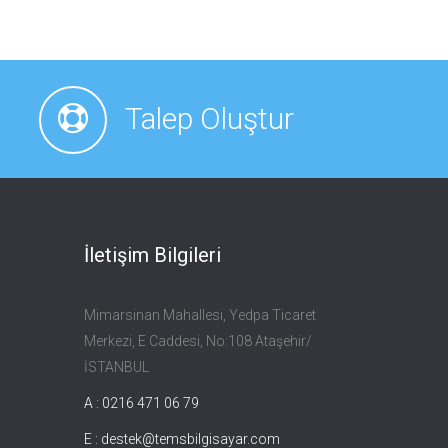
Talep Oluştur
İletişim Bilgileri
Mimarsinan Mahallesi, Yedpa Ticaret
Merkezi, E Caddesi, No:108 Ataşehir/
İSTANBUL
A : 0216 471 06 79
E :
destek@temsbilgisayar.com