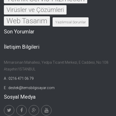
Virüsler ve Çözümleri
Web Tasarım
Yazılımsal Sorunlar
Son Yorumlar
İletişim Bilgileri
Mimarsinan Mahallesi, Yedpa Ticaret Merkezi, E Caddesi, No:108
Ataşehir/İSTANBUL
A : 0216 471 06 79
E :
destek@temsbilgisayar.com
Sosyal Medya