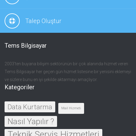
Talep Oluştur
Tems Bilgisayar
2003’ten buyana bilişim sektörünün bir çok alanında hizmet veren
Tems Bilgisayar her geçen gün hizmet listesine bir yenisini eklemeyi
ve sizlere bunu en iyi şekilde aktarmayı amaçlıyor.
Kategoriler
Data Kurtarma
Mail Hizmeti
Nasıl Yapılır ?
Teknik Servis Hizmetleri