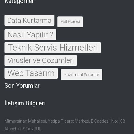
Kategoriler
Data Kurtarma
Mail Hizmeti
Nasıl Yapılır ?
Teknik Servis Hizmetleri
Virüsler ve Çözümleri
Web Tasarım
Yazılımsal Sorunlar
Son Yorumlar
İletişim Bilgileri
Mimarsinan Mahallesi, Yedpa Ticaret Merkezi, E Caddesi, No:108
Ataşehir/İSTANBUL