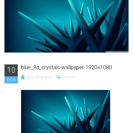
blue_3d_crystals-wallpaper-1920×1080
10
Tems Bilgisayar
0 Yorum
OCA