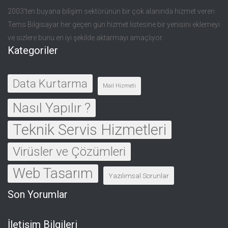
2003’ten buyana bilişim sektörünün bir çok alanında hizmet veren
Tems Bilgisayar her geçen gün hizmet listesine bir yenisini eklemeyi
ve sizlere bunu en iyi şekilde aktarmayı amaçlıyor.
Kategoriler
Data Kurtarma
Mail Hizmeti
Nasıl Yapılır ?
Teknik Servis Hizmetleri
Virüsler ve Çözümleri
Web Tasarım
Yazılımsal Sorunlar
Son Yorumlar
İletişim Bilgileri