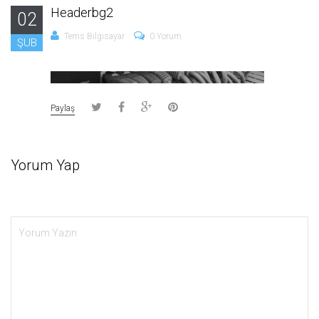
Headerbg2
02
Tems Bilgisayar
0 Yorum
ŞUB
Paylaş
Yorum Yap