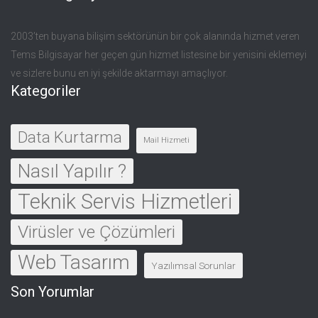
2003’ten buyana bilişim sektörünün bir çok alanında hizmet veren
Tems Bilgisayar her geçen gün hizmet listesine bir yenisini eklemeyi
ve sizlere bunu en iyi şekilde aktarmayı amaçlıyor.
Kategoriler
Data Kurtarma
Mail Hizmeti
Nasıl Yapılır ?
Teknik Servis Hizmetleri
Virüsler ve Çözümleri
Web Tasarım
Yazılımsal Sorunlar
Son Yorumlar