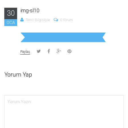
img-sl10
30
Tems Bilgisayar
0 Yorum
OCA
Paylaş
Yorum Yap