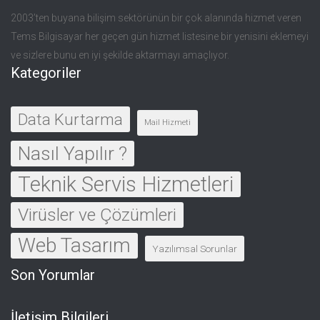
2003’ten buyana bilişim sektörünün bir çok alanında hizmet veren
Tems Bilgisayar her geçen gün hizmet listesine bir yenisini eklemeyi
ve sizlere bunu en iyi şekilde aktarmayı amaçlıyor.
Kategoriler
Data Kurtarma
Mail Hizmeti
Nasıl Yapılır ?
Teknik Servis Hizmetleri
Virüsler ve Çözümleri
Web Tasarım
Yazılımsal Sorunlar
Son Yorumlar
İletişim Bilgileri