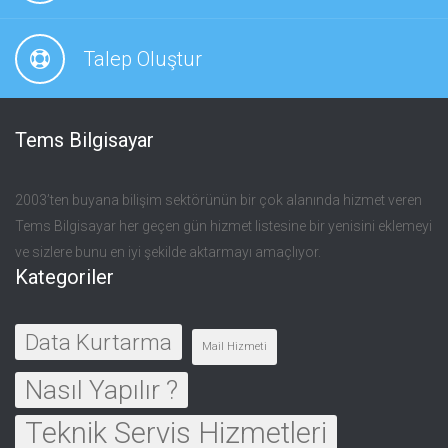
Talep Oluştur
Tems Bilgisayar
2003’ten buyana bilişim sektörünün bir çok alanında hizmet veren
Tems Bilgisayar her geçen gün hizmet listesine bir yenisini eklemeyi
ve sizlere bunu en iyi şekilde aktarmayı amaçlıyor.
Kategoriler
Data Kurtarma
Mail Hizmeti
Nasıl Yapılır ?
Teknik Servis Hizmetleri