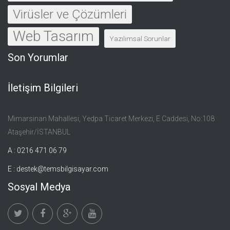
Virüsler ve Çözümleri
Web Tasarım
Yazılımsal Sorunlar
Son Yorumlar
İletişim Bilgileri
Mimarsinan Mahallesi, Yedpa Ticaret Merkezi, E Caddesi, No:108
Ataşehir/İSTANBUL
A : 0216 471 06 79
E :
destek@temsbilgisayar.com
Sosyal Medya