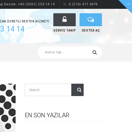
p Destek: +90 (0501) 253 14 14
0 (216) 471 0679
UZAK ÜCRETLI DESTEK HIZMETI
3 14 14
SERVIS TAKIP
DESTEK AÇ
EN SON YAZILAR