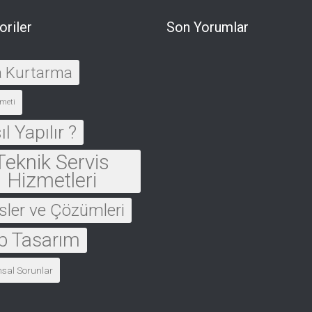
oriler
Son Yorumlar
a Kurtarma
meti
l Yapılır ?
Teknik Servis
Hizmetleri
sler ve Çözümleri
 Tasarım
msal Sorunlar