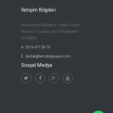
İletişim Bilgileri
Mimarsinan Mahallesi, Yedpa Ticaret
Merkezi, E Caddesi, No:108 Ataşehir/
İSTANBUL
A : 0216 471 06 79
E :
destek@temsbilgisayar.com
Sosyal Medya