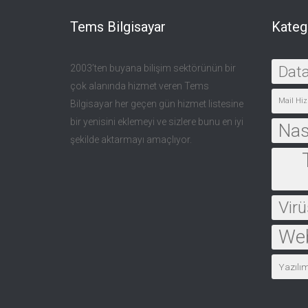
Tems Bilgisayar
Kateg
2003’ten buyana bilişim sektörünün bir
Dat
çok alanında hizmet veren Tems
Mail Hiz
Bilgisayar her geçen gün hizmet listesine
bir yenisini eklemeyi ve sizlere bunu en iyi
Nası
şekilde aktarmayı amaçlıyor.
Virü
Web
Yazılı