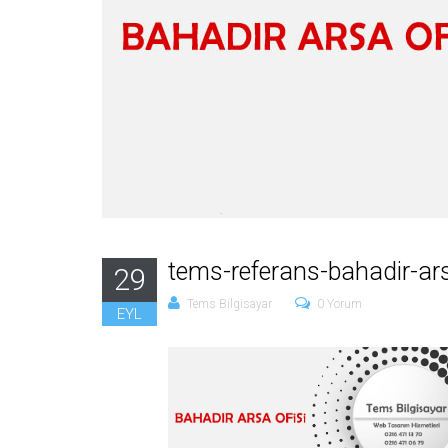
tems-referans-bahadir-ars
29
Tems Bilgisayar
0 Yorum
EYL