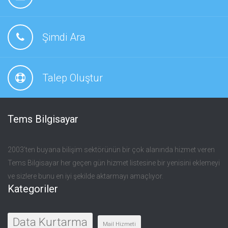
Şimdi Ara
Talep Oluştur
Tems Bilgisayar
2003’ten buyana bilişim sektörünün bir çok alanında hizmet veren
Tems Bilgisayar her geçen gün hizmet listesine bir yenisini eklemeyi
ve sizlere bunu en iyi şekilde aktarmayı amaçlıyor.
Kategoriler
Data Kurtarma
Mail Hizmeti