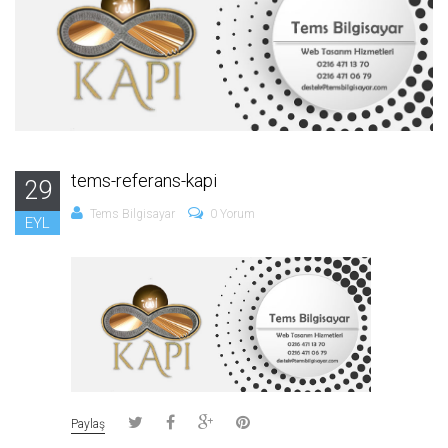
tems-referans-kapi
29
Tems Bilgisayar
0 Yorum
EYL
Paylaş