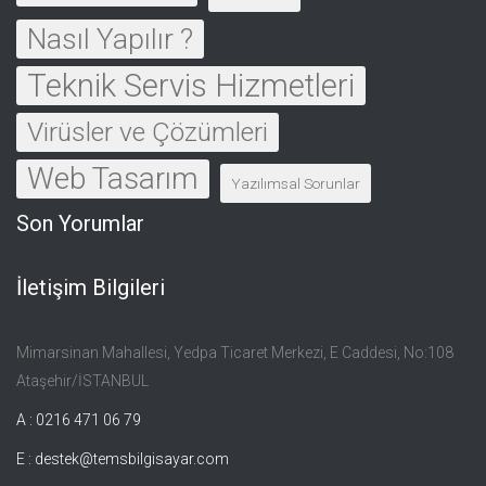
Nasıl Yapılır ?
Teknik Servis Hizmetleri
Virüsler ve Çözümleri
Web Tasarım
Yazılımsal Sorunlar
Son Yorumlar
İletişim Bilgileri
Mimarsinan Mahallesi, Yedpa Ticaret Merkezi, E Caddesi, No:108
Ataşehir/İSTANBUL
A : 0216 471 06 79
E :
destek@temsbilgisayar.com