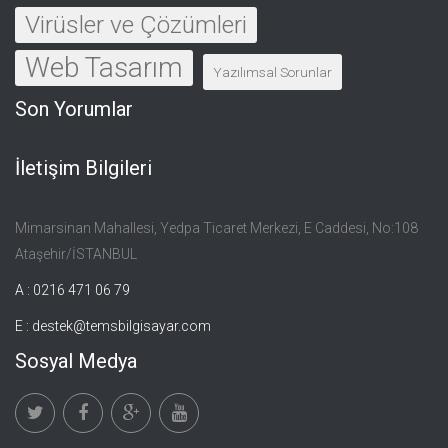
Virüsler ve Çözümleri
Web Tasarım
Yazılımsal Sorunlar
Son Yorumlar
İletişim Bilgileri
Mimarsinan Mahallesi, Yedpa Ticaret Merkezi, E Caddesi, No:108
Ataşehir/İSTANBUL
A : 0216 471 06 79
E :
destek@temsbilgisayar.com
Sosyal Medya