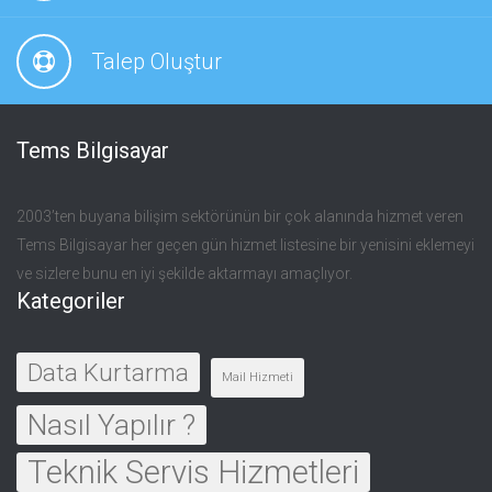
Talep Oluştur
Tems Bilgisayar
2003’ten buyana bilişim sektörünün bir çok alanında hizmet veren
Tems Bilgisayar her geçen gün hizmet listesine bir yenisini eklemeyi
ve sizlere bunu en iyi şekilde aktarmayı amaçlıyor.
Kategoriler
Data Kurtarma
Mail Hizmeti
Nasıl Yapılır ?
Teknik Servis Hizmetleri