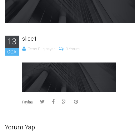
slide1
13
Tems Bilgisayar
0 Yorum
OCA
Paylaş
Yorum Yap