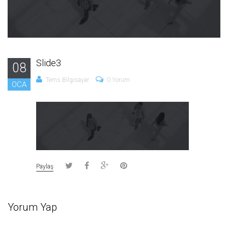
Slide3
08
Tems Bilgisayar
0 Yorum
OCA
Paylaş
Yorum Yap