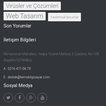
Virüsler ve Çözümleri
Web Tasarım
Yazılımsal Sorunlar
Son Yorumlar
İletişim Bilgileri
Mimarsinan Mahallesi, Yedpa Ticaret Merkezi, E Caddesi, No:108
Ataşehir/İSTANBUL
A : 0216 471 06 79
E :
destek@temsbilgisayar.com
Sosyal Medya