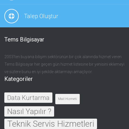
Talep Oluştur
Tems Bilgisayar
2003’ten buyana bilişim sektörünün bir çok alanında hizmet veren
Tems Bilgisayar her geçen gün hizmet listesine bir yenisini eklemeyi
ve sizlere bunu en iyi şekilde aktarmayı amaçlıyor.
Kategoriler
Data Kurtarma
Mail Hizmeti
Nasıl Yapılır ?
Teknik Servis Hizmetleri