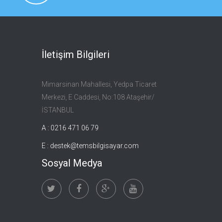
İletişim Bilgileri
Mimarsinan Mahallesi, Yedpa Ticaret
Merkezi, E Caddesi, No:108 Ataşehir/
İSTANBUL
A : 0216 471 06 79
E :
destek@temsbilgisayar.com
Sosyal Medya