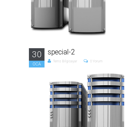
special-2
30
Tems Bilgisayar
0 Yorum
OCA