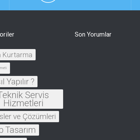
oriler
Son Yorumlar
a Kurtarma
meti
l Yapılır ?
Teknik Servis
Hizmetleri
sler ve Çözümleri
 Tasarım