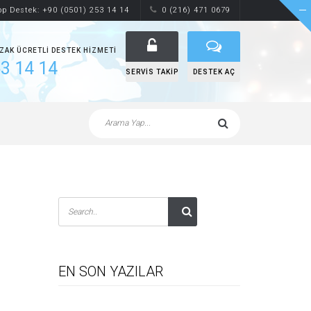
p Destek: +90 (0501) 253 14 14
0 (216) 471 0679
UZAK ÜCRETLI DESTEK HIZMETI
3 14 14
SERVIS TAKIP
DESTEK AÇ
EN SON YAZILAR