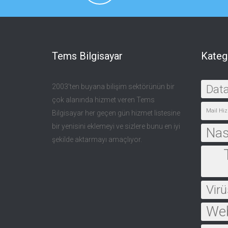
Tems Bilgisayar
Kateg
2003’ten buyana bilişim sektörünün bir
Dat
çok alanında hizmet veren Tems
Mail Hiz
Bilgisayar her geçen gün hizmet listesine
bir yenisini eklemeyi ve sizlere bunu en iyi
Nası
şekilde aktarmayı amaçlıyor.
Virü
Web