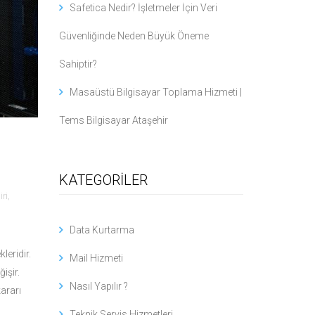
Safetica Nedir? İşletmeler İçin Veri
Güvenliğinde Neden Büyük Öneme
Sahiptir?
Masaüstü Bilgisayar Toplama Hizmeti |
Tems Bilgisayar Ataşehir
KATEGORİLER
iri
,
Data Kurtarma
leridir.
Mail Hizmeti
işir.
Nasıl Yapılır ?
kararı
Teknik Servis Hizmetleri