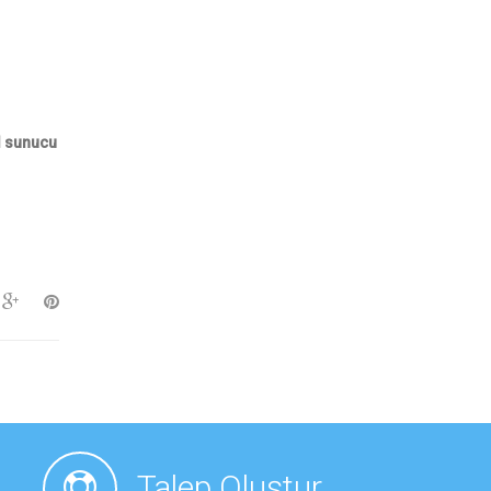
l sunucu
Talep Oluştur