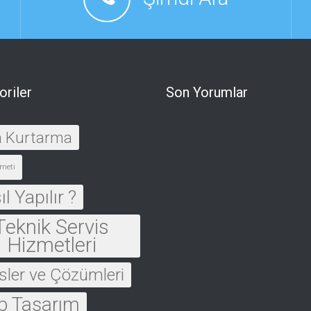
oriler
Son Yorumlar
a Kurtarma
meti
l Yapılır ?
Teknik Servis
Hizmetleri
sler ve Çözümleri
 Tasarım