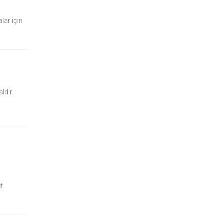
lar için
ldir.
t