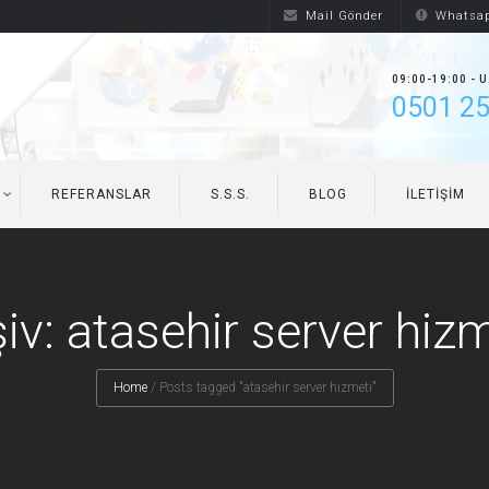
Mail Gönder
Whatsap
09:00-19:00 - 
0501 25
REFERANSLAR
S.S.S.
BLOG
İLETIŞIM
iv: atasehir server hiz
Home
/
Posts tagged "atasehir server hizmeti"