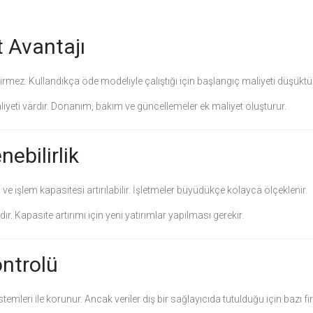
t Avantajı
rmez. Kullandıkça öde modeliyle çalıştığı için başlangıç maliyeti düşüktür
liyeti vardır. Donanım, bakım ve güncellemeler ek maliyet oluşturur.
nebilirlik
 işlem kapasitesi artırılabilir. İşletmeler büyüdükçe kolayca ölçeklenir.
ır. Kapasite artırımı için yeni yatırımlar yapılması gerekir.
ontrolü
emleri ile korunur. Ancak veriler dış bir sağlayıcıda tutulduğu için bazı f