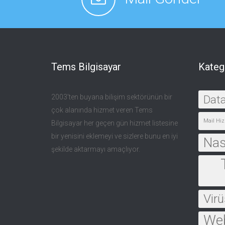
Tems Bilgisayar
Kateg
2003’ten buyana bilişim sektörünün bir
Dat
çok alanında hizmet veren Tems
Mail Hiz
Bilgisayar her geçen gün hizmet listesine
bir yenisini eklemeyi ve sizlere bunu en iyi
Nası
şekilde aktarmayı amaçlıyor.
Virü
Web