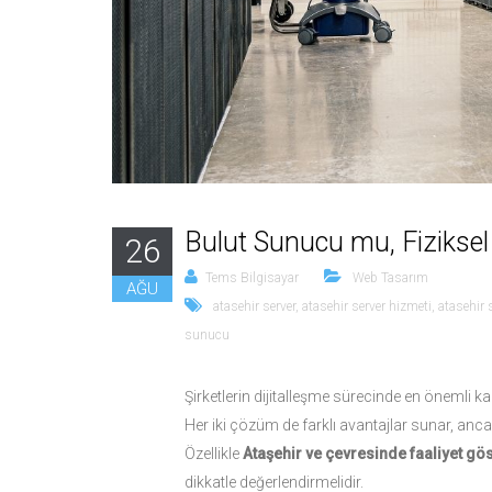
Bulut Sunucu mu, Fiziksel
26
Tems Bilgisayar
Web Tasarım
AĞU
atasehir server
,
atasehir server hizmeti
,
atasehir
sunucu
Şirketlerin dijitalleşme sürecinde en önemli ka
Her iki çözüm de farklı avantajlar sunar, anca
Özellikle
Ataşehir ve çevresinde faaliyet gö
dikkatle değerlendirmelidir.