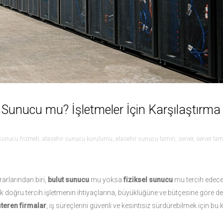
 Sunucu mu? İşletmeler İçin Karşılaştırma
 sunucu hizmeti
,
atasehir sunucu kurulumu
,
atasehir sunucu tamiri
,
server
,
server tam
rarlarından biri,
bulut sunucu
mu yoksa
fiziksel sunucu
mu tercih edecek
k doğru tercih işletmenin ihtiyaçlarına, büyüklüğüne ve bütçesine göre değ
steren firmalar
, iş süreçlerini güvenli ve kesintisiz sürdürebilmek için bu 