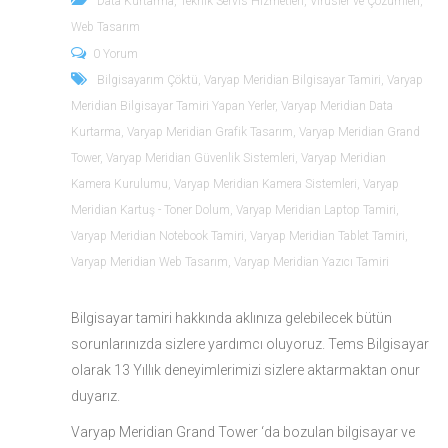
Data Kurtarma
,
Teknik Servis Hizmetleri
,
Virüsler ve Çözümleri
,
Web Tasarım
0 Yorum
Bilgisayarım Çöktü
,
Varyap Meridian Bilgisayar Tamiri
,
Varyap
Meridian Bilgisayar Tamiri Yapan Yerler
,
Varyap Meridian Data
Kurtarma
,
Varyap Meridian Grafik Tasarım
,
Varyap Meridian Grand
Tower
,
Varyap Meridian Güvenlik Sistemleri
,
Varyap Meridian
Kamera Kurulumu
,
Varyap Meridian Kamera Sistemleri
,
Varyap
Meridian Kartuş - Toner Dolum
,
Varyap Meridian Laptop Tamiri
,
Varyap Meridian Notebook Tamiri
,
Varyap Meridian Tablet Tamiri
,
Varyap Meridian Web Tasarım
,
Varyap Meridian Yazıcı Tamiri
Bilgisayar tamiri hakkında aklınıza gelebilecek bütün
sorunlarınızda sizlere yardımcı oluyoruz. Tems Bilgisayar
olarak 13 Yıllık deneyimlerimizi sizlere aktarmaktan onur
duyarız.
Varyap Meridian Grand Tower ‘da bozulan bilgisayar ve