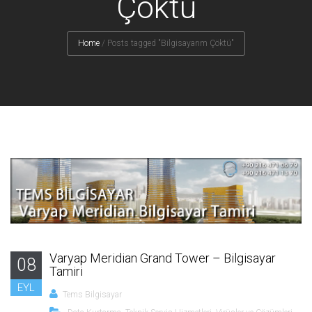
Çöktü
Home
/
Posts tagged "Bilgisayarım Çöktü"
Varyap Meridian Grand Tower – Bilgisayar
08
Tamiri
EYL
Tems Bilgisayar