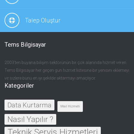
Talep Oluştur
Tems Bilgisayar
2003’ten buyana bilişim sektörünün bir çok alanında hizmet veren
Tems Bilgisayar her geçen gün hizmet listesine bir yenisini eklemeyi
ve sizlere bunu en iyi şekilde aktarmayı amaçlıyor.
Kategoriler
Data Kurtarma
Mail Hizmeti
Nasıl Yapılır ?
Teknik Servis Hizmetleri