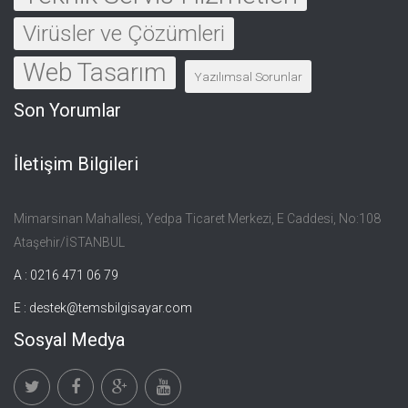
Virüsler ve Çözümleri
Web Tasarım
Yazılımsal Sorunlar
Son Yorumlar
İletişim Bilgileri
Mimarsinan Mahallesi, Yedpa Ticaret Merkezi, E Caddesi, No:108
Ataşehir/İSTANBUL
A : 0216 471 06 79
E :
destek@temsbilgisayar.com
Sosyal Medya