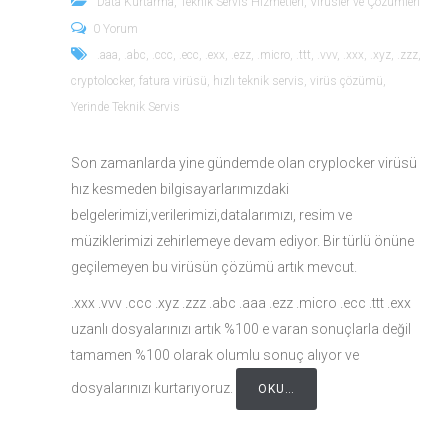
Data Kurtarma
,
Teknik Servis Hizmetleri
,
Virüsler ve Çözümleri
0 Yorum
.aaa
,
.abc
,
.ccc
,
.ecc
,
.exx
,
.ezz
,
.micro
,
.ttt
,
.vvv
,
.xxx
,
.xyz
,
.zzz
,
cryptolocker
,
fatura virüsü
,
hızlı teknik servis
,
virüs çözümü
,
Yerinde Teknik Servis
Son zamanlarda yine gündemde olan cryplocker virüsü
hız kesmeden bilgisayarlarımızdaki
belgelerimizi,verilerimizi,datalarımızı, resim ve
müziklerimizi zehirlemeye devam ediyor. Bir türlü önüne
geçilemeyen bu virüsün çözümü artık mevcut.
.xxx .vvv .ccc .xyz .zzz .abc .aaa .ezz .micro .ecc .ttt .exx
uzanlı dosyalarınızı artık %100 e varan sonuçlarla değil
tamamen %100 olarak olumlu sonuç alıyor ve
dosyalarınızı kurtarıyoruz.
OKU…