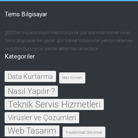
Tems Bilgisayar
2003’ten buyana bilişim sektörünün bir çok alanında hizmet veren
Tems Bilgisayar her geçen gün hizmet listesine bir yenisini eklemeyi
ve sizlere bunu en iyi şekilde aktarmayı amaçlıyor.
Kategoriler
Data Kurtarma
Mail Hizmeti
Nasıl Yapılır ?
Teknik Servis Hizmetleri
Virüsler ve Çözümleri
Web Tasarım
Yazılımsal Sorunlar