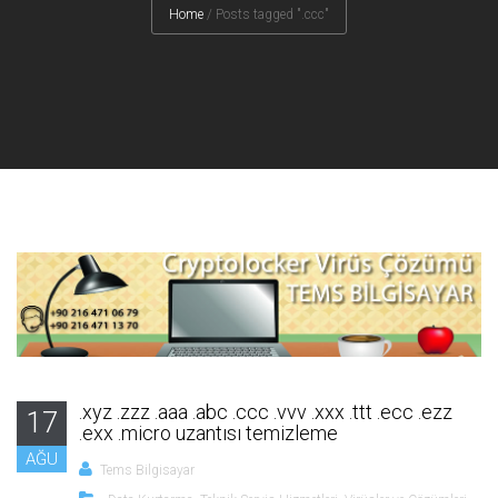
Home
/
Posts tagged ".ccc"
.xyz .zzz .aaa .abc .ccc .vvv .xxx .ttt .ecc .ezz
17
.exx .micro uzantısı temizleme
AĞU
Tems Bilgisayar