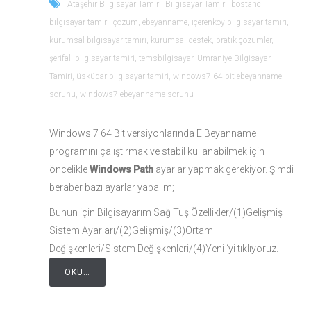
Ataşehir Bilgisayar Tamiri
,
Bilgisayar Tamiri
,
bostancı
bilgisayar tamiri
,
çözüm
,
ebeyanname
,
içerenköy bilgisayar tamiri
,
kurumsal bilgisayar tamiri
,
kurumsal destek
,
pratik çözümler
,
şerifali bilgisayar tamiri
,
temsbilgisayar
,
Ümraniye Bilgisayar
Tamiri
,
üsküdar bilgisayar tamiri
,
windows7 64 bit ebeyanname
sorunu
,
windows7 ebeyanname sorunu
Windows 7 64 Bit versiyonlarında E Beyanname
programını çalıştırmak ve stabil kullanabilmek için
öncelikle
Windows Path
ayarlarıyapmak gerekiyor. Şimdi
beraber bazı ayarlar yapalım;
Bunun için Bilgisayarım Sağ Tuş Özellikler/(1)Gelişmiş
Sistem Ayarları/(2)Gelişmiş/(3)Ortam
Değişkenleri/Sistem Değişkenleri/(4)Yeni ‘yi tıklıyoruz.
OKU…