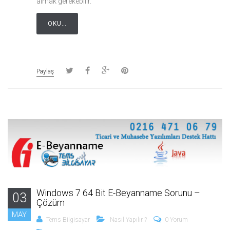
almak gerekebilir.
OKU…
Paylaş
Windows 7 64 Bit E-Beyanname Sorunu –
03
Çözüm
MAY
Tems Bilgisayar
Nasıl Yapılır ?
0 Yorum