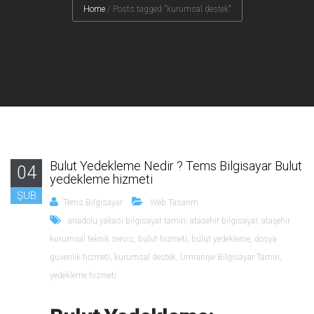
Home
/
Posts tagged "kurumsal destek"
Bulut Yedekleme Nedir ? Tems Bilgisayar Bulut
04
yedekleme hizmeti
ŞUB
Tems Bilgisayar
Web Tasarım
anadolu yakası bilgisayar tamiri
,
atasehir bilgisayar
,
ataşehir
kurumsal teknik servis
,
bulut hizmeti
,
bulut yedekleme
,
dosya
güvenlik hizmeti
,
kurumsal destek
,
Ümraniye Bilgisayar Tamiri
,
yedekleme hizmeti