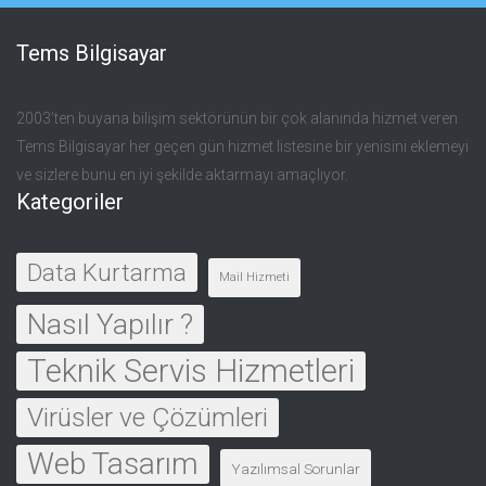
Tems Bilgisayar
2003’ten buyana bilişim sektörünün bir çok alanında hizmet veren
Tems Bilgisayar her geçen gün hizmet listesine bir yenisini eklemeyi
ve sizlere bunu en iyi şekilde aktarmayı amaçlıyor.
Kategoriler
Data Kurtarma
Mail Hizmeti
Nasıl Yapılır ?
Teknik Servis Hizmetleri
Virüsler ve Çözümleri
Web Tasarım
Yazılımsal Sorunlar