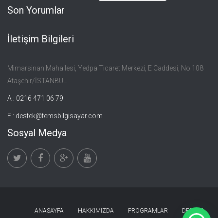
Son Yorumlar
İletişim Bilgileri
Mimarsinan Mahallesi, Yedpa Ticaret Merkezi, E Caddesi, No:108
Ataşehir/İSTANBUL
A : 0216 471 06 79
E :
destek@temsbilgisayar.com
Sosyal Medya
ANASAYFA
HAKKIMIZDA
PROGRAMLAR
DESTEK