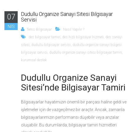
Dudullu Organize Sanayi Sitesi Bilgisayar
07
Servisi
NIS
Tems Bilgisayar
Nasıl Yapılır ?
des bilgisayar tamiri
,
des hızlı bilgisayar hizmeti
,
des sanayi
sitesi
,
dudullu bilgisayar servisi
,
dudullu organize sanayi bölgesi
bilgisayar servisi
,
dudullu organize sanayi sitesi bilgisayar tamiri
,
kurumsal destek
Dudullu Organize Sanayi
Sitesi’nde Bilgisayar Tamiri
Bilgisayarlar hayatımızın önemli bir parçası haline geldi ve
işletmeler için de vazgeçilmez bir araçtır. Ancak, zamanla
bilgisayarlarımızın performansı düşebilir veya arızalar
oluşabilir. Bu durumlarda, bilgisayar tamiri hizmetleri