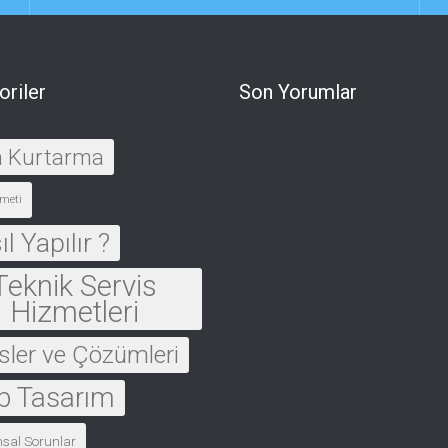
oriler
Son Yorumlar
a Kurtarma
meti
l Yapılır ?
Teknik Servis
Hizmetleri
sler ve Çözümleri
 Tasarım
msal Sorunlar