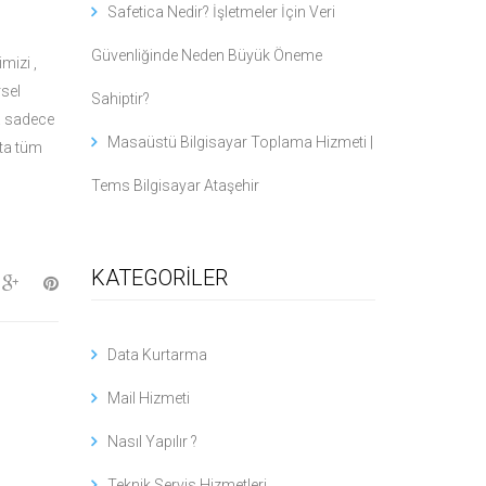
Safetica Nedir? İşletmeler İçin Veri
Güvenliğinde Neden Büyük Öneme
mizi ,
rsel
Sahiptir?
a sadece
Masaüstü Bilgisayar Toplama Hizmeti |
tta tüm
Tems Bilgisayar Ataşehir
KATEGORİLER
Data Kurtarma
Mail Hizmeti
Nasıl Yapılır ?
Teknik Servis Hizmetleri