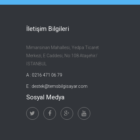
İletişim Bilgileri
Mimarsinan Mahallesi, Yedpa Ticaret
Merkezi, E Caddesi, No:108 Ataşehir/
İSTANBUL
A : 0216 471 06 79
E :
destek@temsbilgisayar.com
Sosyal Medya