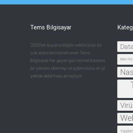
Tems Bilgisayar
Kateg
2003’ten buyana bilişim sektörünün bir
Dat
çok alanında hizmet veren Tems
Mail Hiz
Bilgisayar her geçen gün hizmet listesine
bir yenisini eklemeyi ve sizlere bunu en iyi
Nası
şekilde aktarmayı amaçlıyor.
Virü
Web
Yazılı