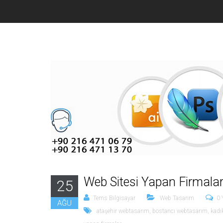
Web Sitesi Yapan Firmala
25
Tems Bilgisayar
Web Tasarım
0 
AĞU
ataşehir webtasarım
,
bostancı webtasarım
,
kadı