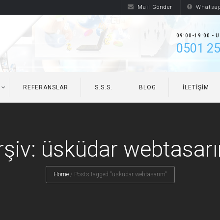
Mail Gönder
Whatsap
09:00-19:00 - 
0501 25
REFERANSLAR
S.S.S.
BLOG
İLETIŞIM
rşiv: üsküdar webtasar
Home
/
Posts tagged "üsküdar webtasarım"