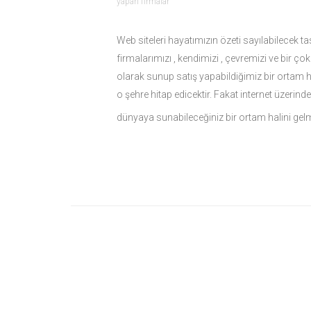
yapan firmalar
Web siteleri hayatımızın özeti sayılabilecek tas
firmalarımızı , kendimizi , çevremizi ve bir ço
olarak sunup satış yapabildiğimiz bir ortam 
o şehre hitap edicektir. Fakat internet üzeri
dünyaya sunabileceğiniz bir ortam halini gelm