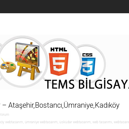
r – Ataşehir,Bostancı,Ümraniye,Kadıköy
Yorum
köy webtasarım
,
ümraniye webtasarım
,
üsküdar webtasarım
,
web tasarımı
,
webtasar