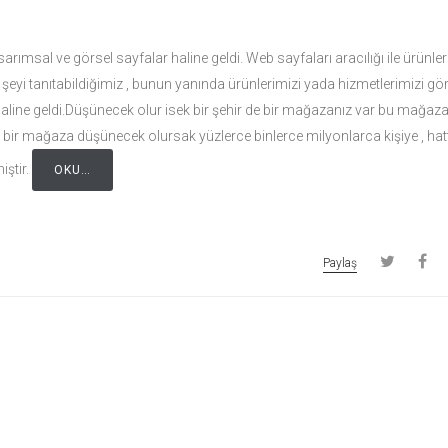
arımsal ve görsel sayfalar haline geldi. Web sayfaları aracılığı ile ürünleri
k şeyi tanıtabildiğimiz , bunun yanında ürünlerimizi yada hizmetlerimizi gö
haline geldi.Düşünecek olur isek bir şehir de bir mağazanız var bu mağaz
nde bir mağaza düşünecek olursak yüzlerce binlerce milyonlarca kişiye , ha
iştir.
OKU…
Paylaş