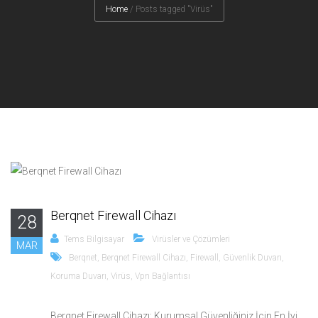
Home
/
Posts tagged "Virüs"
Berqnet Firewall Cihazı
28
Tems Bilgisayar
Virüsler ve Çözümleri
MAR
Berqnet
,
Berqnet Firewall Cihazı
,
Firewall
,
Güvenlik Duvarı
,
Koruma Duvarı
,
Virüs
,
Vpn Bağlantısı
Berqnet Firewall Cihazı: Kurumsal Güvenliğiniz İçin En İyi