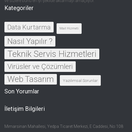
ve sizlere bunu en iyi şekilde aktarmayı amaçlıyor.
Kategoriler
Data Kurtarma
Mail Hizmeti
Nasıl Yapılır ?
Teknik Servis Hizmetleri
Virüsler ve Çözümleri
Web Tasarım
Yazılımsal Sorunlar
Son Yorumlar
İletişim Bilgileri
Mimarsinan Mahallesi, Yedpa Ticaret Merkezi, E Caddesi, No:108