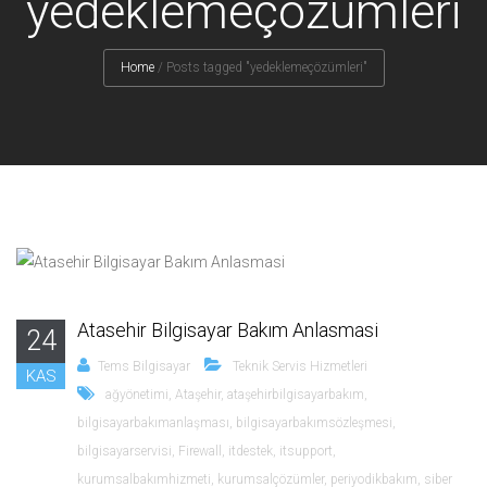
yedeklemeçözümleri
Home
/
Posts tagged "yedeklemeçözümleri"
Atasehir Bilgisayar Bakım Anlasmasi
24
Tems Bilgisayar
Teknik Servis Hizmetleri
KAS
ağyönetimi
,
Ataşehir
,
ataşehirbilgisayarbakım
,
bilgisayarbakımanlaşması
,
bilgisayarbakımsözleşmesi
,
bilgisayarservisi
,
Firewall
,
itdestek
,
itsupport
,
kurumsalbakımhizmeti
,
kurumsalçözümler
,
periyodikbakım
,
siber