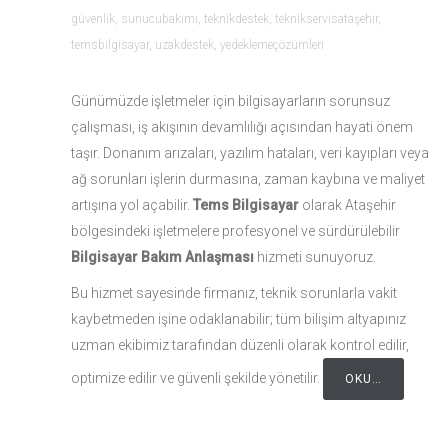
güvenlik
,
sunucubakımı
,
teknikdestek
,
teknikservisataşehir
,
temsbilgisayar
,
uzakdestek
,
yedeklemeçözümleri
Günümüzde işletmeler için bilgisayarların sorunsuz
çalışması, iş akışının devamlılığı açısından hayati önem
taşır. Donanım arızaları, yazılım hataları, veri kayıpları veya
ağ sorunları işlerin durmasına, zaman kaybına ve maliyet
artışına yol açabilir.
Tems Bilgisayar
olarak Ataşehir
bölgesindeki işletmelere profesyonel ve sürdürülebilir
Bilgisayar Bakım Anlaşması
hizmeti sunuyoruz.
Bu hizmet sayesinde firmanız, teknik sorunlarla vakit
kaybetmeden işine odaklanabilir; tüm bilişim altyapınız
uzman ekibimiz tarafından düzenli olarak kontrol edilir,
optimize edilir ve güvenli şekilde yönetilir.
OKU…