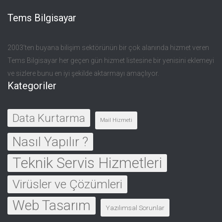
Tems Bilgisayar
2003’ten buyana bilişim sektörünün bir çok alanında hizmet veren
Tems Bilgisayar her geçen gün hizmet listesine bir yenisini eklemeyi
ve sizlere bunu en iyi şekilde aktarmayı amaçlıyor.
Kategoriler
Data Kurtarma
Mail Hizmeti
Nasıl Yapılır ?
Teknik Servis Hizmetleri
Virüsler ve Çözümleri
Web Tasarım
Yazılımsal Sorunlar