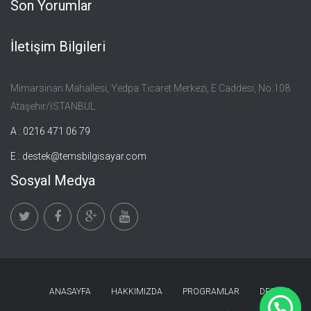
Son Yorumlar
İletişim Bilgileri
Mimarsinan Mahallesi, Yedpa Ticaret Merkezi, E Caddesi, No:108
Ataşehir/İSTANBUL
A : 0216 471 06 79
E :
destek@temsbilgisayar.com
Sosyal Medya
ANASAYFA
HAKKIMIZDA
PROGRAMLAR
DESTEK