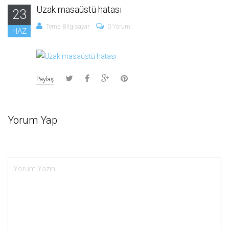
Uzak masaüstü hatası
23
Tems Bilgisayar
0 Yorum
HAZ
Paylaş
Yorum Yap