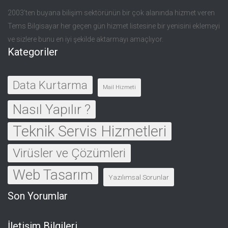
2003’ten buyana bilişim sektörünün bir çok alanında hizmet veren
Tems Bilgisayar her geçen gün hizmet listesine bir yenisini eklemeyi
ve sizlere bunu en iyi şekilde aktarmayı amaçlıyor.
Kategoriler
Data Kurtarma
Mail Hizmeti
Nasıl Yapılır ?
Teknik Servis Hizmetleri
Virüsler ve Çözümleri
Web Tasarım
Yazılımsal Sorunlar
Son Yorumlar
İletişim Bilgileri