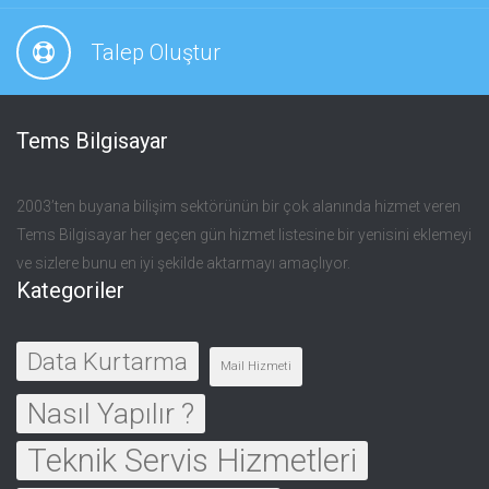
Talep Oluştur
Tems Bilgisayar
2003’ten buyana bilişim sektörünün bir çok alanında hizmet veren
Tems Bilgisayar her geçen gün hizmet listesine bir yenisini eklemeyi
ve sizlere bunu en iyi şekilde aktarmayı amaçlıyor.
Kategoriler
Data Kurtarma
Mail Hizmeti
Nasıl Yapılır ?
Teknik Servis Hizmetleri