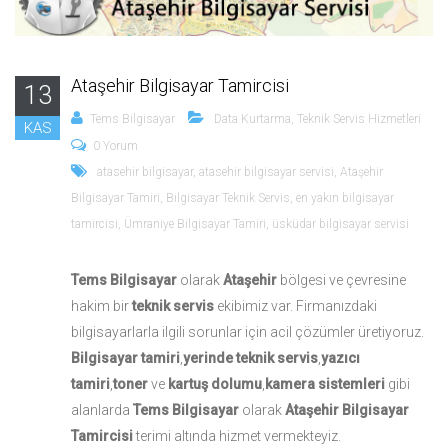
Ataşehir Bilgisayar Tamircisi
13
Tems Bilgisayar
Data Kurtarma
,
Teknik Servis Hizmetleri
KAS
0 Yorum
atasehir bilgisayar
,
atasehir bilgisayar servisi
,
Ataşehir
Bilgisayar Tamiri
,
Bilgisayar Teknik Servis
,
en yakın bilgisayar
tamircisi
,
Ümraniye Bilgisayar Tamiri
,
üsküdar bilgisayar servisi
Tems Bilgisayar
olarak
Ataşehir
bölgesi ve çevresine
hakim bir
teknik servis
ekibimiz var. Firmanızdaki
bilgisayarlarla ilgili sorunlar için acil çözümler üretiyoruz.
Bilgisayar tamiri
,
yerinde teknik servis
,
yazıcı
tamiri
,
toner
ve
kartuş dolumu
,
kamera sistemleri
gibi
alanlarda
Tems Bilgisayar
olarak
Ataşehir Bilgisayar
Tamircisi
terimi altında hizmet vermekteyiz.