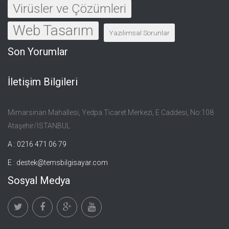
Virüsler ve Çözümleri
Web Tasarım
Yazılımsal Sorunlar
Son Yorumlar
İletişim Bilgileri
Mimarsinan Mahallesi, Yedpa Ticaret Merkezi, E Caddesi, No:108
Ataşehir/İSTANBUL
A : 0216 471 06 79
E :
destek@temsbilgisayar.com
Sosyal Medya