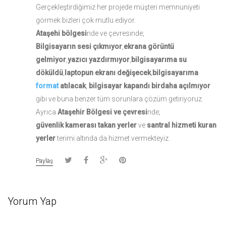
Gerçekleştirdiğimiz her projede müşteri
memnuniyeti
görmek bizleri çok mutlu ediyor.
Ataşehi bölgesi
nde ve çevresinde;
Bilgisayarın sesi çıkmıyor
,
ekrana görüntü
gelmiyor
,
yazıcı yazdırmıyor
,
bilgisayarıma su
döküldü
,
laptopun ekranı değişecek
,
bilgisayarıma
format
atılacak
,
bilgisayar kapandı birdaha açılmıyor
gibi ve buna benzer tüm sorunlara çözüm getiriyoruz.
Ayrıca
Ataşehir Bölgesi ve çevresi
nde;
güvenlik kamerası takan yerler
ve
santral hizmeti kuran
yerler
terimi altında da hizmet vermekteyiz.
Paylaş
Yorum Yap