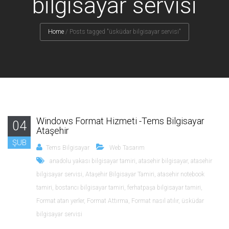
bilgisayar servisi
Home
/
Posts tagged "üsküdar bilgisayar servisi"
Windows Format Hizmeti -Tems Bilgisayar
04
Ataşehir
ŞUB
Tems Bilgisayar
Web Tasarım
anadolu yakası bilgisayar tamiri
,
atasehir bilgisayar
,
atasehir
bilgisayar servisi
,
Ataşehir Bilgisayar Tamiri
,
atasehir notebook
tamiri
,
bostancı bilgisayar tamiri
,
ferhatpaşa bilgisayar tamiri
,
Format atan yerler
,
Format Attırma
,
Format nasıl atılır
,
üsküdar
bilgisayar servisi