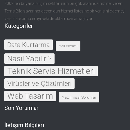
2003’ten buyana bilişim sektörünün bir çok alanında hizmet veren
Tems Bilgisayar her geçen gün hizmet listesine bir yenisini eklemeyi
ve sizlere bunu en iyi şekilde aktarmayı amaçlıyor.
Kategoriler
Data Kurtarma
Mail Hizmeti
Nasıl Yapılır ?
Teknik Servis Hizmetleri
Virüsler ve Çözümleri
Web Tasarım
Yazılımsal Sorunlar
Son Yorumlar
İletişim Bilgileri