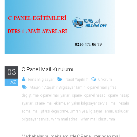
C Panel Mail Kurulumu
03
Tems Bilgisayar
Nasıl Yapılır ?
0 Yorum
HAZ
Ataşehir
,
Ataşehir Bilgisayar Tamiri
,
c-panel mail şifresi
değiştirme
,
c-panel mail yarları
,
cpanel
,
cpanel hesabı
,
cpanel hesap
ayarları
,
cPanel mail ekleme
,
en yakın bilgisayar servisi
,
mail hesabı
acma
,
mail şifresi degiştirme
,
Ümraniye Bilgisayar Tamiri
,
üsküdar
bilgisayar servisi
,
Whm mail adresi
,
Whm mail olusturma
Merhabalar bu makalemizde C Panel üzerinden mail