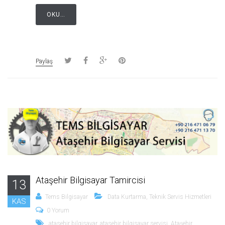
OKU…
Paylaş
Ataşehir Bilgisayar Tamircisi
13
Tems Bilgisayar
Data Kurtarma
,
Teknik Servis Hizmetleri
KAS
0 Yorum
atasehir bilgisayar
,
atasehir bilgisayar servisi
,
Ataşehir