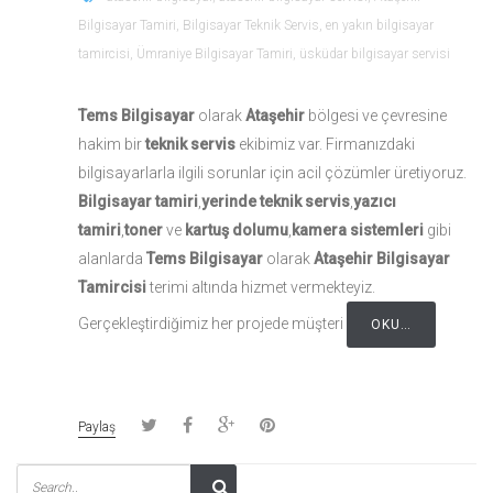
Bilgisayar Tamiri
,
Bilgisayar Teknik Servis
,
en yakın bilgisayar
tamircisi
,
Ümraniye Bilgisayar Tamiri
,
üsküdar bilgisayar servisi
Tems Bilgisayar
olarak
Ataşehir
bölgesi ve çevresine
hakim bir
teknik servis
ekibimiz var. Firmanızdaki
bilgisayarlarla ilgili sorunlar için acil çözümler üretiyoruz.
Bilgisayar tamiri
,
yerinde teknik servis
,
yazıcı
tamiri
,
toner
ve
kartuş dolumu
,
kamera sistemleri
gibi
alanlarda
Tems Bilgisayar
olarak
Ataşehir Bilgisayar
Tamircisi
terimi altında hizmet vermekteyiz.
Gerçekleştirdiğimiz her projede müşteri
OKU…
Paylaş