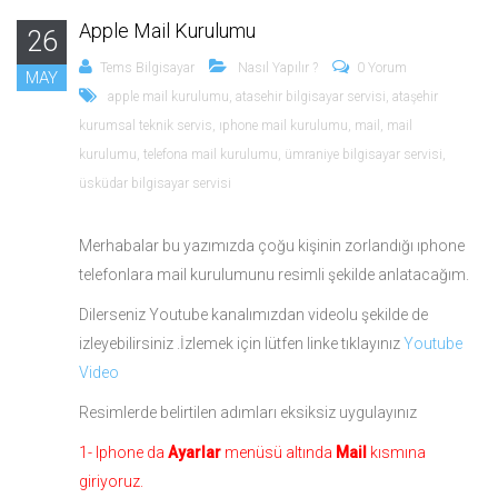
Apple Mail Kurulumu
26
Tems Bilgisayar
Nasıl Yapılır ?
0 Yorum
MAY
apple mail kurulumu
,
atasehir bilgisayar servisi
,
ataşehir
kurumsal teknik servis
,
ıphone mail kurulumu
,
mail
,
mail
kurulumu
,
telefona mail kurulumu
,
ümraniye bilgisayar servisi
,
üsküdar bilgisayar servisi
Merhabalar bu yazımızda çoğu kişinin zorlandığı ıphone
telefonlara mail kurulumunu resimli şekilde anlatacağım.
Dilerseniz Youtube kanalımızdan videolu şekilde de
izleyebilirsiniz .İzlemek için lütfen linke tıklayınız
Youtube
Video
Resimlerde belirtilen adımları eksiksiz uygulayınız
1- Iphone da
Ayarlar
menüsü altında
Mail
kısmına
giriyoruz.