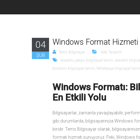
Windows Format Hizmeti -
04
Tems Bilgisayar
Web Tasarım
ŞUB
anadolu yakası bilgisayar tamiri
,
atasehir bilgis
bostancı bilgisayar tamiri
,
ferhatpaşa bilgisayar tamir
Windows Formatı: Bil
En Etkili Yolu
Bilgisayarlar, zamanla yavaşlayabilir, perfor
gibi durumlarda, bilgisayarınıza Windows form
biridir. Tems Bilgisayar olarak, bilgisayarı
formatı hizmeti sunuyoruz. Peki, Windows f