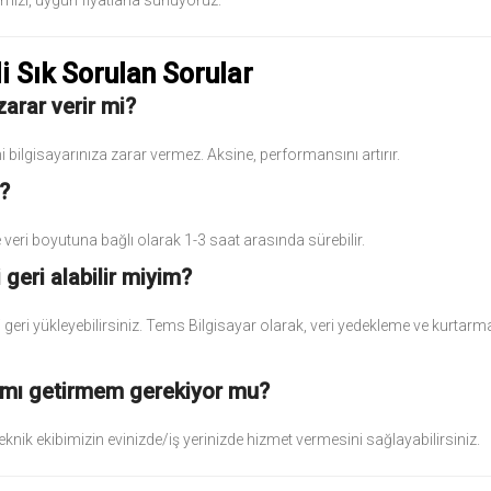
mizi, uygun fiyatlarla sunuyoruz.
i Sık Sorulan Sorular
zarar verir mi?
i bilgisayarınıza zarar vermez. Aksine, performansını artırır.
?
veri boyutuna bağlı olarak 1-3 saat arasında sürebilir.
geri alabilir miyim?
 geri yükleyebilirsiniz. Tems Bilgisayar olarak, veri yedekleme ve kurtarm
arımı getirmem gerekiyor mu?
 teknik ekibimizin evinizde/iş yerinizde hizmet vermesini sağlayabilirsiniz.