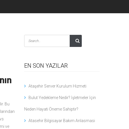
EN SON YAZILAR
nın
Ataşehir Server Kurulum Hizmeti
Bulut Yedekleme Nedir? İşletmeler İçin
ir. Bu
Neden Hayati Öneme Sahiptir?
llarından
ows
Atasehir Bilgisayar Bakım Anlasmasi
mi ve