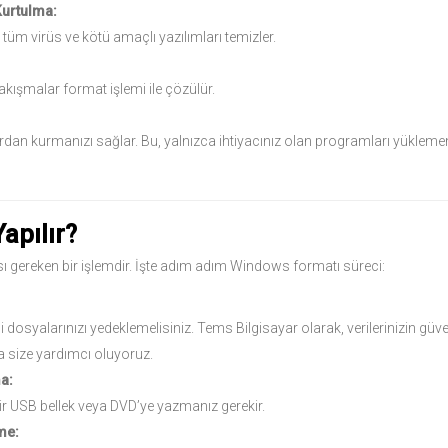
Kurtulma:
 tüm virüs ve kötü amaçlı yazılımları temizler.
akışmalar format işlemi ile çözülür.
fırdan kurmanızı sağlar. Bu, yalnızca ihtiyacınız olan programları yükleme
apılır?
sı gereken bir işlemdir. İşte adım adım Windows formatı süreci:
osyalarınızı yedeklemelisiniz. Tems Bilgisayar olarak, verilerinizin güven
 size yardımcı oluyoruz.
a:
r USB bellek veya DVD’ye yazmanız gerekir.
me: