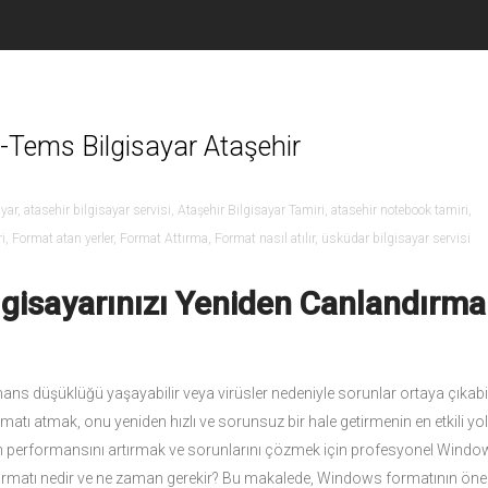
Tems Bilgisayar Ataşehir
ayar
,
atasehir bilgisayar servisi
,
Ataşehir Bilgisayar Tamiri
,
atasehir notebook tamiri
,
i
,
Format atan yerler
,
Format Attırma
,
Format nasıl atılır
,
üsküdar bilgisayar servisi
gisayarınızı Yeniden Canlandırma
mans düşüklüğü yaşayabilir veya virüsler nedeniyle sorunlar ortaya çıkabil
atı atmak, onu yeniden hızlı ve sorunsuz bir hale getirmenin en etkili yo
nızın performansını artırmak ve sorunlarını çözmek için profesyonel Wind
ormatı nedir ve ne zaman gerekir? Bu makalede, Windows formatının öne