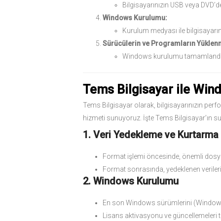
Bilgisayarınızın USB veya DVD’de
Windows Kurulumu:
Kurulum medyası ile bilgisayarın
Sürücülerin ve Programların Yüklen
Windows kurulumu tamamlandıkta
Tems Bilgisayar ile Win
Tems Bilgisayar olarak, bilgisayarınızın pe
hizmeti sunuyoruz. İşte Tems Bilgisayar’ın s
1. Veri Yedekleme ve Kurtarma
Format işlemi öncesinde, önemli dosyal
Format sonrasında, yedeklenen verilerin
2. Windows Kurulumu
En son Windows sürümlerini (Windows 
Lisans aktivasyonu ve güncellemeleri