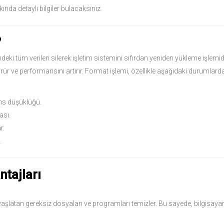
ında detaylı bilgiler bulacaksınız.
?
eki tüm verileri silerek işletim sistemini sıfırdan yeniden yükleme işlemid
ürür ve performansını artırır. Format işlemi, özellikle aşağıdaki durumlarda
ns düşüklüğü.
ası.
r.
.
tajları
vaşlatan gereksiz dosyaları ve programları temizler. Bu sayede, bilgisayar