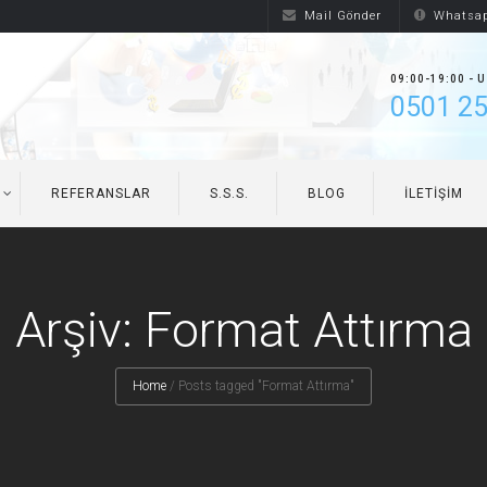
Mail Gönder
Whatsap
09:00-19:00 - 
0501 25
REFERANSLAR
S.S.S.
BLOG
İLETIŞIM
Arşiv: Format Attırma
Home
/
Posts tagged "Format Attırma"