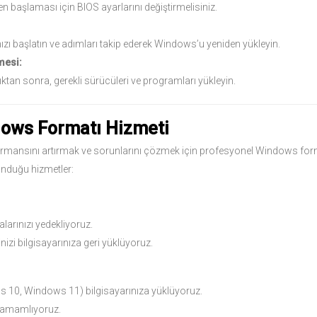
n başlaması için BIOS ayarlarını değiştirmelisiniz.
ızı başlatın ve adımları takip ederek Windows’u yeniden yükleyin.
mesi:
n sonra, gerekli sürücüleri ve programları yükleyin.
dows Formatı Hizmeti
rformansını artırmak ve sorunlarını çözmek için profesyonel Windows for
unduğu hizmetler:
arınızı yedekliyoruz.
izi bilgisayarınıza geri yüklüyoruz.
10, Windows 11) bilgisayarınıza yüklüyoruz.
 tamamlıyoruz.