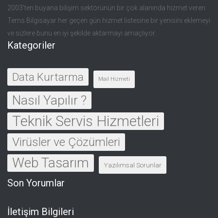
2003’ten buyana bilişim sektörünün bir çok alanında hizmet veren
Tems Bilgisayar her geçen gün hizmet listesine bir yenisini eklemeyi
ve sizlere bunu en iyi şekilde aktarmayı amaçlıyor.
Kategoriler
Data Kurtarma
Mail Hizmeti
Nasıl Yapılır ?
Teknik Servis Hizmetleri
Virüsler ve Çözümleri
Web Tasarım
Yazılımsal Sorunlar
Son Yorumlar
İletişim Bilgileri