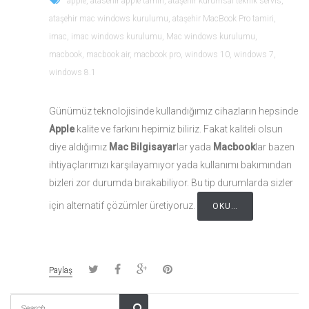
apple
,
atasehir apple tamiri
,
ataşehir kurumsal teknik servis
,
ataşehir mac windows kurulumu
,
ataşehir MacBook Pro tamiri
,
imac
,
imac windows kurulumu
,
Mac windows kurulumu
,
macbook
,
macbook air
,
macbook pro
,
windows 10
,
windows 7
,
windows 8.1
Günümüz teknolojisinde kullandığımız cihazların hepsinde
Apple
kalite ve farkını hepimiz biliriz. Fakat kaliteli olsun
diye aldığımız
Mac Bilgisayar
lar yada
Macbook
lar bazen
ihtiyaçlarımızı karşılayamıyor yada kullanımı bakımından
bizleri zor durumda bırakabiliyor. Bu tip durumlarda sizler
için alternatif çözümler üretiyoruz.
OKU…
Paylaş