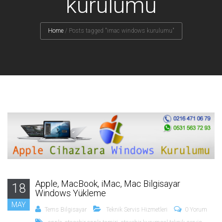
kurulumu
Home
/
Posts tagged "imac windows kurulumu"
Apple, MacBook, iMac, Mac Bilgisayar
18
Windows Yükleme
MAY
Tems Bilgisayar
Teknik Servis Hizmetleri
0 Yorum