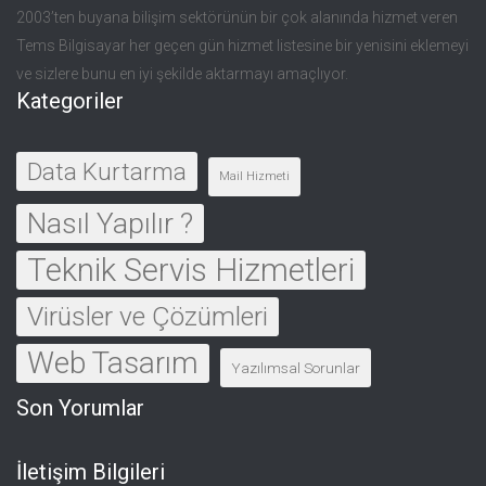
2003’ten buyana bilişim sektörünün bir çok alanında hizmet veren
Tems Bilgisayar her geçen gün hizmet listesine bir yenisini eklemeyi
ve sizlere bunu en iyi şekilde aktarmayı amaçlıyor.
Kategoriler
Data Kurtarma
Mail Hizmeti
Nasıl Yapılır ?
Teknik Servis Hizmetleri
Virüsler ve Çözümleri
Web Tasarım
Yazılımsal Sorunlar
Son Yorumlar
İletişim Bilgileri