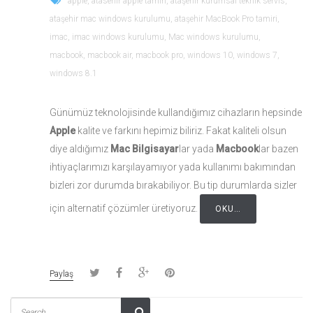
apple
,
atasehir apple tamiri
,
ataşehir kurumsal teknik servis
,
ataşehir mac windows kurulumu
,
ataşehir MacBook Pro tamiri
,
imac
,
imac windows kurulumu
,
Mac windows kurulumu
,
macbook
,
macbook air
,
macbook pro
,
windows 10
,
windows 7
,
windows 8.1
Günümüz teknolojisinde kullandığımız cihazların hepsinde
Apple
kalite ve farkını hepimiz biliriz. Fakat kaliteli olsun
diye aldığımız
Mac Bilgisayar
lar yada
Macbook
lar bazen
ihtiyaçlarımızı karşılayamıyor yada kullanımı bakımından
bizleri zor durumda bırakabiliyor. Bu tip durumlarda sizler
için alternatif çözümler üretiyoruz.
OKU…
Paylaş