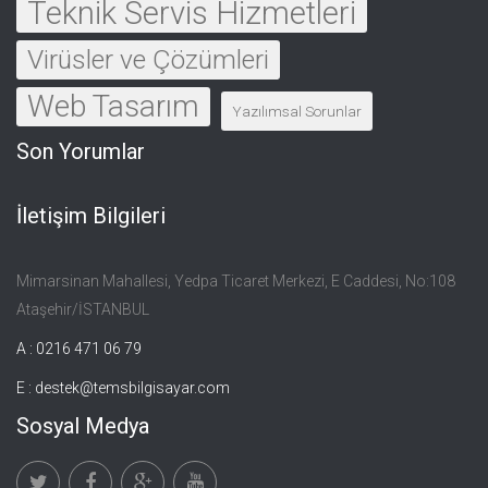
Teknik Servis Hizmetleri
Virüsler ve Çözümleri
Web Tasarım
Yazılımsal Sorunlar
Son Yorumlar
İletişim Bilgileri
Mimarsinan Mahallesi, Yedpa Ticaret Merkezi, E Caddesi, No:108
Ataşehir/İSTANBUL
A : 0216 471 06 79
E :
destek@temsbilgisayar.com
Sosyal Medya