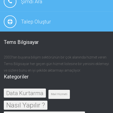
Şimdi Ara
Talep Oluştur
Tems Bilgisayar
2003’ten buyana bilişim sektörünün bir çok alanında hizmet veren
Tems Bilgisayar her geçen gün hizmet listesine bir yenisini eklemeyi
ve sizlere bunu en iyi şekilde aktarmayı amaçlıyor.
Kategoriler
Data Kurtarma
Mail Hizmeti
Nasıl Yapılır ?