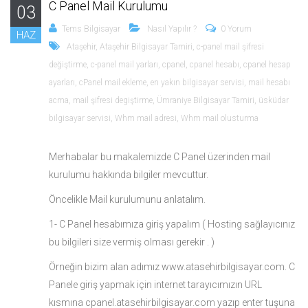
C Panel Mail Kurulumu
03
Tems Bilgisayar
Nasıl Yapılır ?
0 Yorum
HAZ
Ataşehir
,
Ataşehir Bilgisayar Tamiri
,
c-panel mail şifresi
değiştirme
,
c-panel mail yarları
,
cpanel
,
cpanel hesabı
,
cpanel hesap
ayarları
,
cPanel mail ekleme
,
en yakın bilgisayar servisi
,
mail hesabı
acma
,
mail şifresi degiştirme
,
Ümraniye Bilgisayar Tamiri
,
üsküdar
bilgisayar servisi
,
Whm mail adresi
,
Whm mail olusturma
Merhabalar bu makalemizde C Panel üzerinden mail
kurulumu hakkında bilgiler mevcuttur.
Öncelikle Mail kurulumunu anlatalım.
1- C Panel hesabımıza giriş yapalım ( Hosting sağlayıcınız
bu bilgileri size vermiş olması gerekir . )
Örneğin bizim alan adımız www.atasehirbilgisayar.com. C
Panele giriş yapmak için internet tarayıcımızın URL
kısmına cpanel.atasehirbilgisayar.com yazıp enter tuşuna