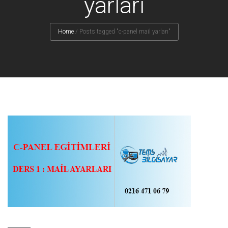
yarları
Home
/
Posts tagged "c-panel mail yarları"