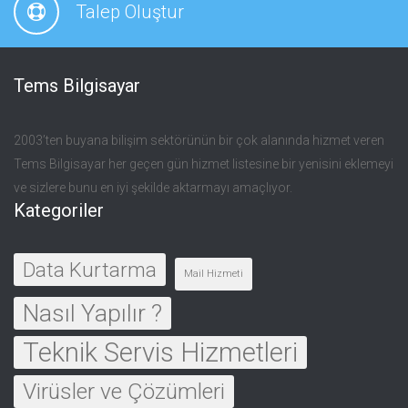
Talep Oluştur
Tems Bilgisayar
2003’ten buyana bilişim sektörünün bir çok alanında hizmet veren
Tems Bilgisayar her geçen gün hizmet listesine bir yenisini eklemeyi
ve sizlere bunu en iyi şekilde aktarmayı amaçlıyor.
Kategoriler
Data Kurtarma
Mail Hizmeti
Nasıl Yapılır ?
Teknik Servis Hizmetleri
Virüsler ve Çözümleri