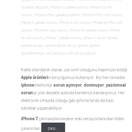
5s ekran değişimi
,
iPhone 5s şebeke sorunu
,
iPhone 5s wifi
sorunu
,
iPhone 6 Plus şebeke problemi
,
iPhone 6 Plus wifi sorunu
,
iPhone 6 şebeke sorunu
,
iPhone 6 wifi sorunu
,
iPhone 6s Plus wifi
sorunu
,
iPhone 6s şarj sorunu
,
iPhone 6s şebeke sorunu
,
iPhone
6s wifi sorunu
,
iPhone 7 şebeke sorunu
,
iphone 7 tamir
,
iphone
anakart arızası
,
iphone teknik servis
,
iphone yazılım
güncellenmiyor
,
wifi çekmiyor
,
wifi çok az çekiyor
Kalite standardı olarak, üst sınıf olduğunu hepimizin bildiği
Apple ürünleri
ni birçoğumuz kullanıyor. Biz her ne kadar
iphone
telefonlar
sorun açmıyor
,
donmuyor
,
yazılımsal
sorun
lar yok desekte aslında kendimizi kandırıyoruz. Her
elektronik cihazda olduğu gibi iphone larda da bazı
sıkıntılar yaşanabiliyor.
iPhone 7
çıkmasıyla beraber eski versiyonlarından elden
çıkarımları
OKU…