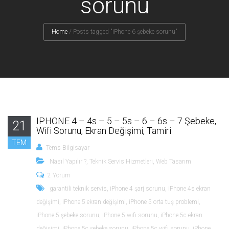
sorunu
Home
/
Posts tagged "iPhone 6 şebeke sorunu"
IPHONE 4 – 4s – 5 – 5s – 6 – 6s – 7 Şebeke,
21
Wifi Sorunu, Ekran Değişimi, Tamiri
TEM
Tems Bilgisayar
Nasıl Yapılır ?
,
Teknik Servis Hizmetleri
,
Web Tasarım
2 Yorum
garantili teknik servis
,
iPhone 4 şarj sorunu
,
iPhone 4s ekran
değişimi
,
iPhone 5 ekran değişimi
,
iPhone 5 orta tuş problemi
,
iPhone 5 şebeke sorunu
,
iPhone 5 wifi sorunu
,
iPhone 5c ekran
değişimi
,
iPhone 5c şebeke sorunu
,
iPhone 5c wifi sorunu
,
iPhone