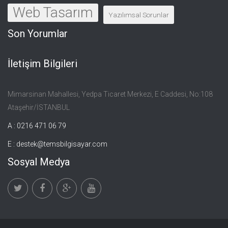
Web Tasarım
Yazılımsal Sorunlar
Son Yorumlar
İletişim Bilgileri
Mimarsinan Mahallesi, Yedpa Ticaret Merkezi, E Caddesi, No:108
Ataşehir/İSTANBUL
A : 0216 471 06 79
E :
destek@temsbilgisayar.com
Sosyal Medya