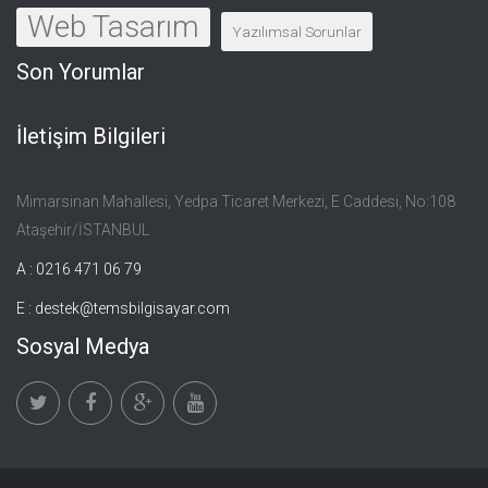
Web Tasarım
Yazılımsal Sorunlar
Son Yorumlar
İletişim Bilgileri
Mimarsinan Mahallesi, Yedpa Ticaret Merkezi, E Caddesi, No:108
Ataşehir/İSTANBUL
A : 0216 471 06 79
E :
destek@temsbilgisayar.com
Sosyal Medya