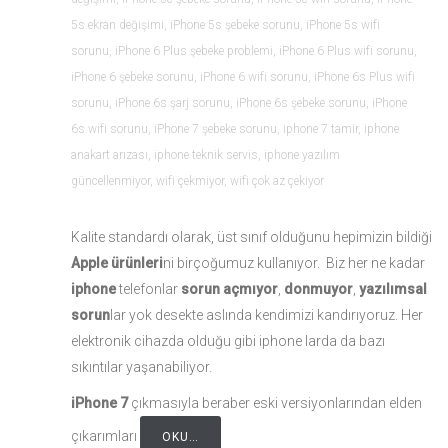
5s ekran değişimi
,
iPhone 5s şebeke sorunu
,
iPhone 5s wifi
sorunu
,
iPhone 6 Plus şebeke problemi
,
iPhone 6 Plus wifi sorunu
,
iPhone 6 şebeke sorunu
,
iPhone 6 wifi sorunu
,
iPhone 6s Plus wifi
sorunu
,
iPhone 6s şarj sorunu
,
iPhone 6s şebeke sorunu
,
iPhone
6s wifi sorunu
,
iPhone 7 şebeke sorunu
,
iphone 7 tamir
,
iphone
anakart arızası
,
iphone teknik servis
,
iphone yazılım
güncellenmiyor
,
wifi çekmiyor
,
wifi çok az çekiyor
Kalite standardı olarak, üst sınıf olduğunu hepimizin bildiği
Apple ürünleri
ni birçoğumuz kullanıyor. Biz her ne kadar
iphone
telefonlar
sorun açmıyor
,
donmuyor
,
yazılımsal
sorun
lar yok desekte aslında kendimizi kandırıyoruz. Her
elektronik cihazda olduğu gibi iphone larda da bazı
sıkıntılar yaşanabiliyor.
iPhone 7
çıkmasıyla beraber eski versiyonlarından elden
çıkarımları
OKU…