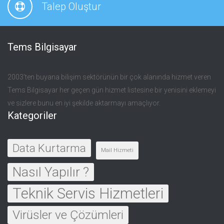
Talep Oluştur
Tems Bilgisayar
2003’ten buyana bilişim sektörünün bir çok alanında hizmet veren
Tems Bilgisayar her geçen gün hizmet listesine bir yenisini eklemeyi
ve sizlere bunu en iyi şekilde aktarmayı amaçlıyor.
Kategoriler
Data Kurtarma
Mail Hizmeti
Nasıl Yapılır ?
Teknik Servis Hizmetleri
Virüsler ve Çözümleri