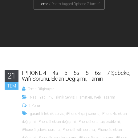
Home
/
Posts tagged "iphone 7 tamir"
IPHONE 4 – 4s – 5 – 5s – 6 – 6s – 7 Şebeke,
21
Wifi Sorunu, Ekran Değişimi, Tamiri
TEM
Tems Bilgisayar
Nasıl Yapılır ?
,
Teknik Servis Hizmetleri
,
Web Tasarım
2 Yorum
garantili teknik servis
,
iPhone 4 şarj sorunu
,
iPhone 4s ekran
değişimi
,
iPhone 5 ekran değişimi
,
iPhone 5 orta tuş problemi
,
iPhone 5 şebeke sorunu
,
iPhone 5 wifi sorunu
,
iPhone 5c ekran
değişimi
,
iPhone 5c şebeke sorunu
,
iPhone 5c wifi sorunu
,
iPhone